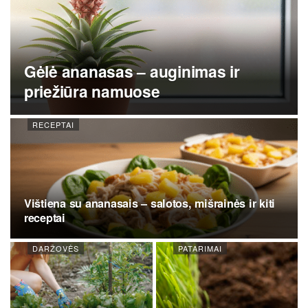
Gėlė ananasas – auginimas ir
priežiūra namuose
RECEPTAI
Vištiena su ananasais – salotos, mišrainės ir kiti
receptai
DARŽOVĖS
PATARIMAI