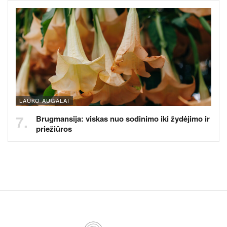
LAUKO AUGALAI
Brugmansija: viskas nuo sodinimo iki žydėjimo ir
priežiūros