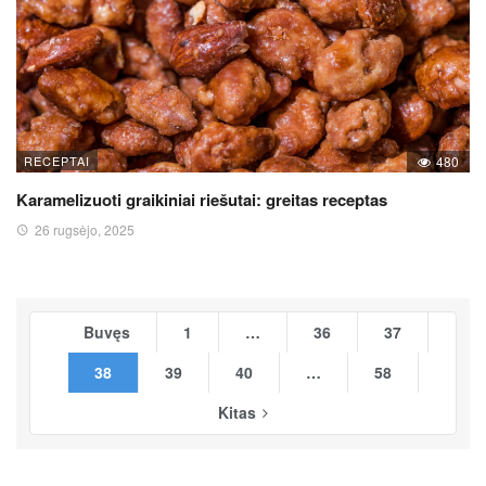
RECEPTAI
480
Karamelizuoti graikiniai riešutai: greitas receptas
26 rugsėjo, 2025
Buvęs
1
…
36
37
38
39
40
…
58
Kitas