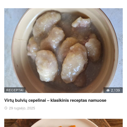
RECEPTAI
2,139
Virtų bulvių cepelinai – klasikinis receptas namuose
29 rugsėjo, 2025