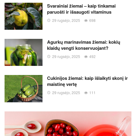
Svarainiai žiemai – kaip tinkamai
paruošti ir išsaugoti vitaminus
29 rugsėjo, 2025
698
Agurkų marinavimas žiemai: kokių
klaidų vengti konservuojant?
29 rugsėjo, 2025
492
Cukinijos žiemai: kaip išlaikyti skonį ir
maistinę vertę
29 rugsėjo, 2025
111