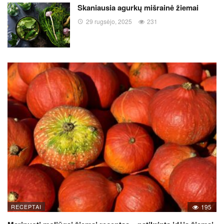
Skaniausia agurkų mišrainė žiemai
29 rugsėjo, 2025
231
RECEPTAI
195