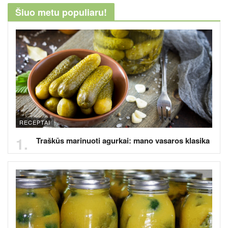
Šiuo metu populiaru!
RECEPTAI
Traškūs marinuoti agurkai: mano vasaros klasika