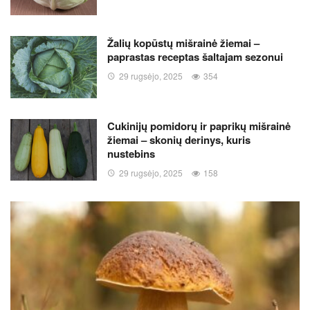
Žalių kopūstų mišrainė žiemai –
paprastas receptas šaltajam sezonui
29 rugsėjo, 2025
354
Cukinijų pomidorų ir paprikų mišrainė
žiemai – skonių derinys, kuris
nustebins
29 rugsėjo, 2025
158