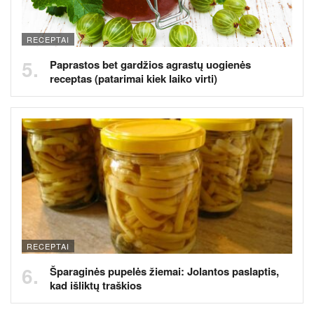
RECEPTAI
Paprastos bet gardžios agrastų uogienės
receptas (patarimai kiek laiko virti)
RECEPTAI
Šparaginės pupelės žiemai: Jolantos paslaptis,
kad išliktų traškios