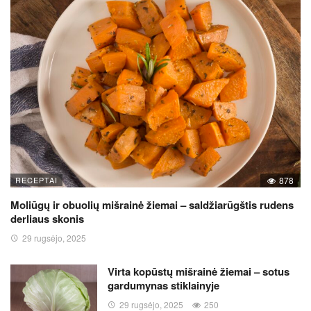
RECEPTAI
878
Moliūgų ir obuolių mišrainė žiemai – saldžiarūgštis rudens
derliaus skonis
29 rugsėjo, 2025
Virta kopūstų mišrainė žiemai – sotus
gardumynas stiklainyje
29 rugsėjo, 2025
250