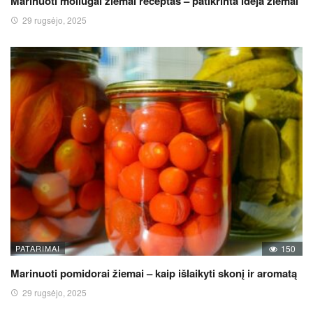
Marinuoti moliūgai žiemai receptas – patikrinta idėja žiemai
29 rugsėjo, 2025
PATARIMAI
150
Marinuoti pomidorai žiemai – kaip išlaikyti skonį ir aromatą
29 rugsėjo, 2025