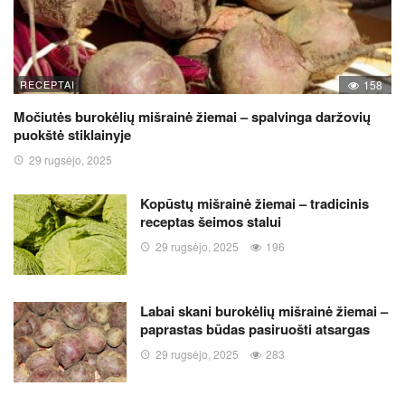
RECEPTAI
158
Močiutės burokėlių mišrainė žiemai – spalvinga daržovių
puokštė stiklainyje
29 rugsėjo, 2025
Kopūstų mišrainė žiemai – tradicinis
receptas šeimos stalui
29 rugsėjo, 2025
196
Labai skani burokėlių mišrainė žiemai –
paprastas būdas pasiruošti atsargas
29 rugsėjo, 2025
283