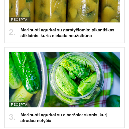
RECEPTAI
Marinuoti agurkai su garstyčiomis: pikantiškas
stiklainis, kuris niekada neužsibūna
RECEPTAI
Marinuoti agurkai su ciberžole: skonis, kurį
atradau netyčia