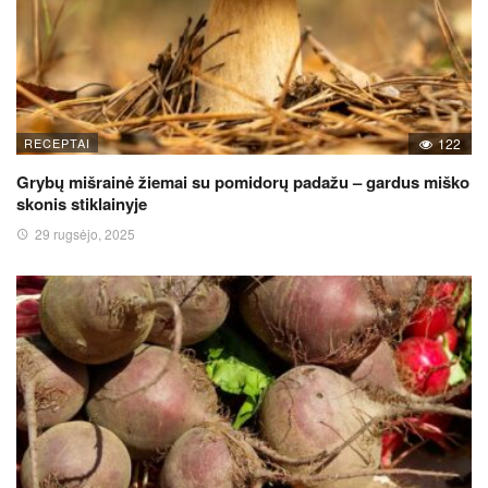
RECEPTAI
122
Grybų mišrainė žiemai su pomidorų padažu – gardus miško
skonis stiklainyje
29 rugsėjo, 2025