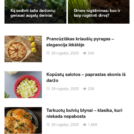
Ką sodinti šalia daržovių:
Dirvos rūgštinimas: kuo ir
geriausi augalų deriniai
kaip rūgštinti dirvą?
Prancūziškas kriaušių pyragas –
elegancija lėkštėje
29 rugsėjo, 2025
245
Kopūstų salotos – paprastas skonis iš
daržo
29 rugsėjo, 2025
238
Tarkuotų bulvių blynai – klasika, kuri
niekada nepabosta
29 rugsėjo, 2025
1,668