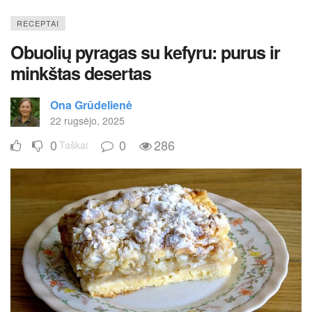
RECEPTAI
Obuolių pyragas su kefyru: purus ir
minkštas desertas
Ona Grūdelienė
22 rugsėjo, 2025
0
0
286
Taškai