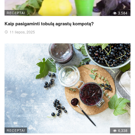
RECEPTAI
3,584
Kaip pasigaminti tobulą agrastų kompotą?
11 liepos, 2025
RECEPTAI
6,338