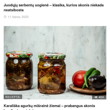
Juodųjų serbentų uogienė – klasika, kurios skonis niekada
neatsibosta
11 liepos, 2025
RECEPTAI
404
Karališka agurkų mišrainė žiemai – prabangus skonis