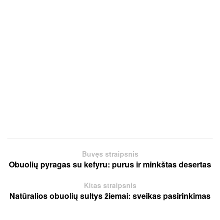
Buvęs straipsnis
Obuolių pyragas su kefyru: purus ir minkštas desertas
Kitas straipsnis
Natūralios obuolių sultys žiemai: sveikas pasirinkimas