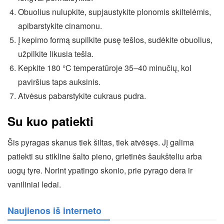
Obuolius nulupkite, supjaustykite plonomis skiltelėmis,
apibarstykite cinamonu.
Į kepimo formą supilkite pusę tešlos, sudėkite obuolius,
užpilkite likusia tešla.
Kepkite 180 °C temperatūroje 35–40 minučių, kol
paviršius taps auksinis.
Atvėsus pabarstykite cukraus pudra.
Su kuo patiekti
Šis pyragas skanus tiek šiltas, tiek atvėsęs. Jį galima
patiekti su stikline šalto pieno, grietinės šaukšteliu arba
uogų tyre. Norint ypatingo skonio, prie pyrago dera ir
vaniliniai ledai.
Naujienos iš interneto