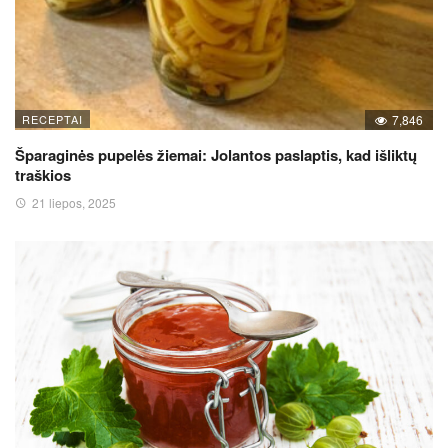
RECEPTAI
7,846
Šparaginės pupelės žiemai: Jolantos paslaptis, kad išliktų
traškios
21 liepos, 2025