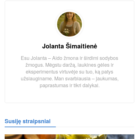
Jolanta Šimaitienė
Esu Jolanta – Aido žmona ir širdimi sodybos
žmogus. Mėgstu daržą, laukines gėles ir
eksperimentus virtuvėje su tuo, ką patys
užsiauginame. Man svarbiausia – jaukumas,
paprastumas ir tikri dalykai.
Susiję straipsniai