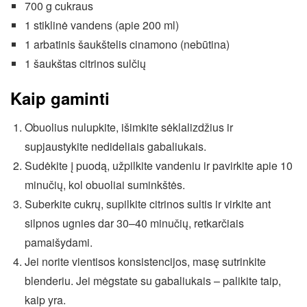
700 g cukraus
1 stiklinė vandens (apie 200 ml)
1 arbatinis šaukštelis cinamono (nebūtina)
1 šaukštas citrinos sulčių
Kaip gaminti
Obuolius nulupkite, išimkite sėklalizdžius ir
supjaustykite nedideliais gabaliukais.
Sudėkite į puodą, užpilkite vandeniu ir pavirkite apie 10
minučių, kol obuoliai suminkštės.
Suberkite cukrų, supilkite citrinos sultis ir virkite ant
silpnos ugnies dar 30–40 minučių, retkarčiais
pamaišydami.
Jei norite vientisos konsistencijos, masę sutrinkite
blenderiu. Jei mėgstate su gabaliukais – palikite taip,
kaip yra.