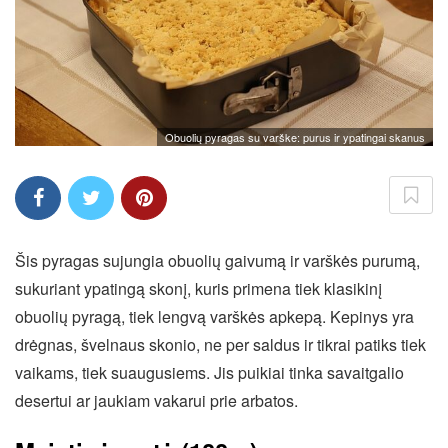
Obuolių pyragas su varške: purus ir ypatingai skanus
Šis pyragas sujungia obuolių gaivumą ir varškės purumą,
sukuriant ypatingą skonį, kuris primena tiek klasikinį
obuolių pyragą, tiek lengvą varškės apkepą. Kepinys yra
drėgnas, švelnaus skonio, ne per saldus ir tikrai patiks tiek
vaikams, tiek suaugusiems. Jis puikiai tinka savaitgalio
desertui ar jaukiam vakarui prie arbatos.