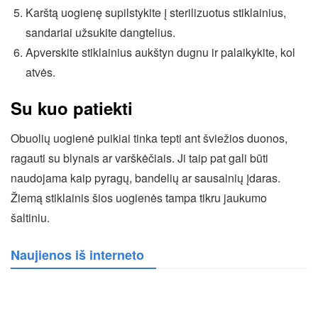
Karštą uogienę supilstykite į sterilizuotus stiklainius,
sandariai užsukite dangtelius.
Apverskite stiklainius aukštyn dugnu ir palaikykite, kol
atvės.
Su kuo patiekti
Obuolių uogienė puikiai tinka tepti ant šviežios duonos,
ragauti su blynais ar varškėčiais. Ji taip pat gali būti
naudojama kaip pyragų, bandelių ar sausainių įdaras.
Žiemą stiklainis šios uogienės tampa tikru jaukumo
šaltiniu.
Naujienos iš interneto