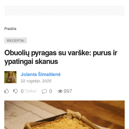
Pradžia
RECEPTAI
Obuolių pyragas su varške: purus ir
ypatingai skanus
Jolanta Šimaitienė
22 rugsėjo, 2025
0
0
997
Taškai