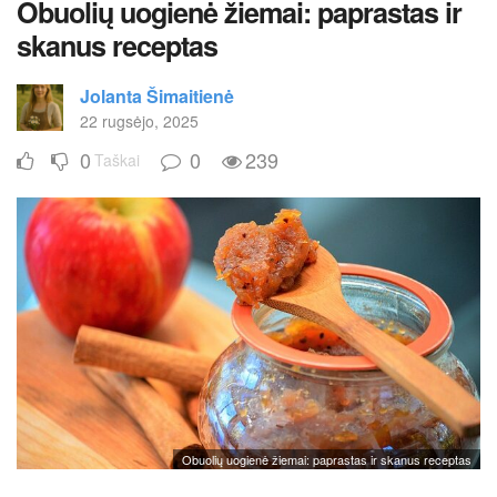
Obuolių uogienė žiemai: paprastas ir
skanus receptas
Jolanta Šimaitienė
22 rugsėjo, 2025
0
0
239
Taškai
Obuolių uogienė žiemai: paprastas ir skanus receptas