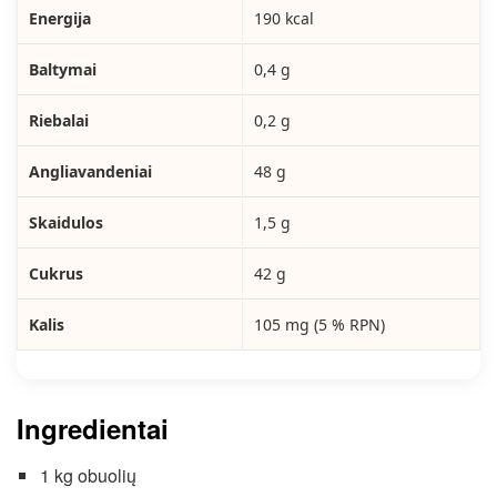
Energija
190 kcal
Baltymai
0,4 g
Riebalai
0,2 g
Angliavandeniai
48 g
Skaidulos
1,5 g
Cukrus
42 g
Kalis
105 mg (5 % RPN)
Ingredientai
1 kg obuolių