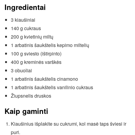
Ingredientai
3 kiaušiniai
140 g cukraus
200 g kvietinių miltų
1 arbatinis šaukštelis kepimo miltelių
100 g sviesto (ištirpinto)
400 g kreminės varškės
3 obuoliai
1 arbatinis šaukštelis cinamono
1 arbatinis šaukštelis vanilinio cukraus
Žiupsnelis druskos
Kaip gaminti
Kiaušinius išplakite su cukrumi, kol masė taps šviesi ir
puri.