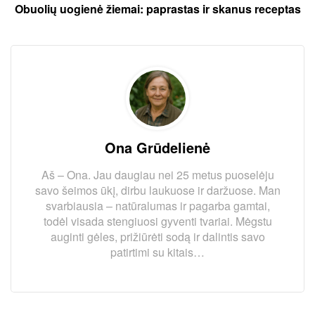
Obuolių uogienė žiemai: paprastas ir skanus receptas
Ona Grūdelienė
Aš – Ona. Jau daugiau nei 25 metus puoselėju
savo šeimos ūkį, dirbu laukuose ir daržuose. Man
svarbiausia – natūralumas ir pagarba gamtai,
todėl visada stengiuosi gyventi tvariai. Mėgstu
auginti gėles, prižiūrėti sodą ir dalintis savo
patirtimi su kitais…