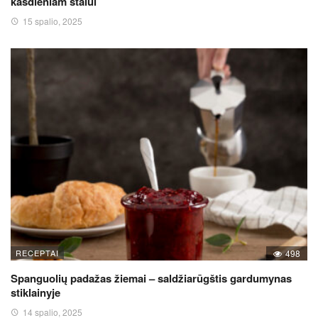
kasdieniam stalui
15 spalio, 2025
RECEPTAI
498
Spanguolių padažas žiemai – saldžiarūgštis gardumynas
stiklainyje
14 spalio, 2025