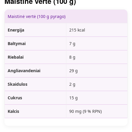
Maistinė vertė (100 g)
Maistinė vertė (100 g pyrago)
Energija
215 kcal
Baltymai
7 g
Riebalai
8 g
Angliavandeniai
29 g
Skaidulos
2 g
Cukrus
15 g
Kalcis
90 mg (9 % RPN)