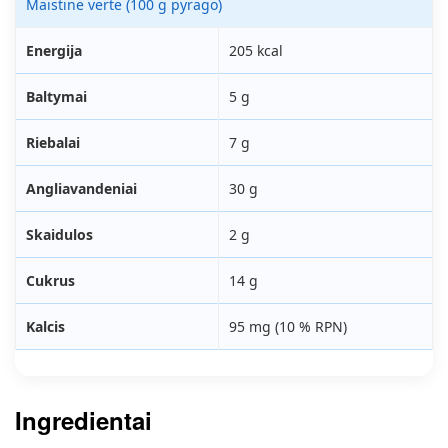
Maistinė vertė (100 g pyrago)
Energija
205 kcal
Baltymai
5 g
Riebalai
7 g
Angliavandeniai
30 g
Skaidulos
2 g
Cukrus
14 g
Kalcis
95 mg (10 % RPN)
Ingredientai