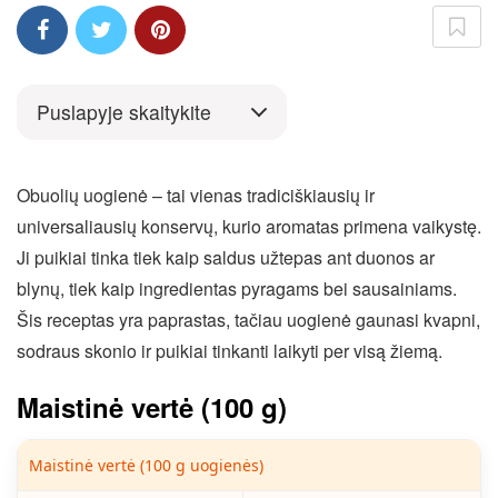
Puslapyje skaitykite
Obuolių uogienė – tai vienas tradiciškiausių ir
universaliausių konservų, kurio aromatas primena vaikystę.
Ji puikiai tinka tiek kaip saldus užtepas ant duonos ar
blynų, tiek kaip ingredientas pyragams bei sausainiams.
Šis receptas yra paprastas, tačiau uogienė gaunasi kvapni,
sodraus skonio ir puikiai tinkanti laikyti per visą žiemą.
Maistinė vertė (100 g)
Maistinė vertė (100 g uogienės)