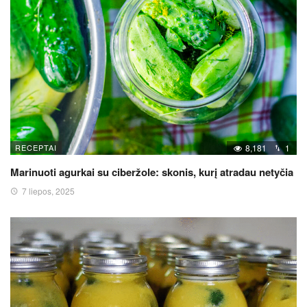
RECEPTAI
8,181
1
Marinuoti agurkai su ciberžole: skonis, kurį atradau netyčia
7 liepos, 2025