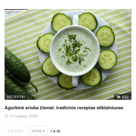
RECEPTAI
630
Agurkinė sriuba žiemai: tradicinis receptas stiklainiuose
17 rugsėjo, 2025
BUVĘS
KITAS
1
iš
36