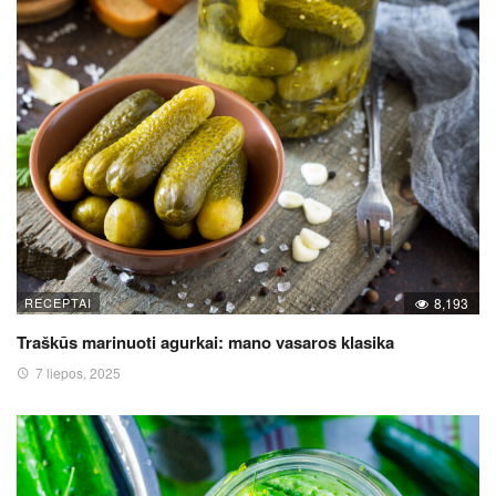
RECEPTAI
8,193
Traškūs marinuoti agurkai: mano vasaros klasika
7 liepos, 2025