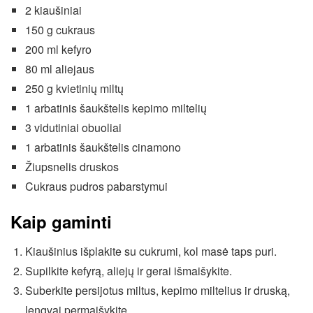
2 kiaušiniai
150 g cukraus
200 ml kefyro
80 ml aliejaus
250 g kvietinių miltų
1 arbatinis šaukštelis kepimo miltelių
3 vidutiniai obuoliai
1 arbatinis šaukštelis cinamono
Žiupsnelis druskos
Cukraus pudros pabarstymui
Kaip gaminti
Kiaušinius išplakite su cukrumi, kol masė taps puri.
Supilkite kefyrą, aliejų ir gerai išmaišykite.
Suberkite persijotus miltus, kepimo miltelius ir druską,
lengvai permaišykite.