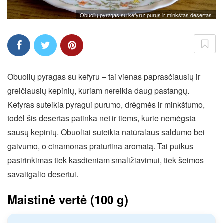
Obuolių pyragas su kefyru: purus ir minkštas desertas
Obuolių pyragas su kefyru – tai vienas paprasčiausių ir
greičiausių kepinių, kuriam nereikia daug pastangų.
Kefyras suteikia pyragui purumo, drėgmės ir minkštumo,
todėl šis desertas patinka net ir tiems, kurie nemėgsta
sausų kepinių. Obuoliai suteikia natūralaus saldumo bei
gaivumo, o cinamonas praturtina aromatą. Tai puikus
pasirinkimas tiek kasdieniam smaližiavimui, tiek šeimos
savaitgalio desertui.
Maistinė vertė (100 g)