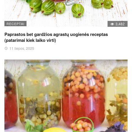
RECEPTAI
3,482
Paprastos bet gardžios agrastų uogienės receptas
(patarimai kiek laiko virti)
11 liepos, 2025