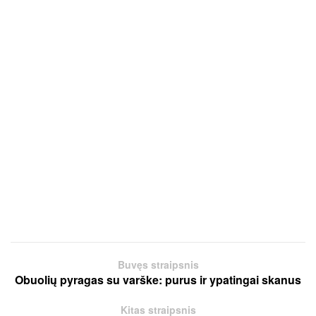
Buvęs straipsnis
Obuolių pyragas su varške: purus ir ypatingai skanus
Kitas straipsnis