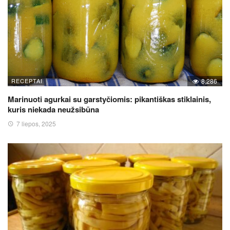
RECEPTAI
8,286
Marinuoti agurkai su garstyčiomis: pikantiškas stiklainis,
kuris niekada neužsibūna
7 liepos, 2025