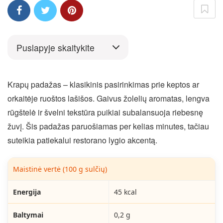
Puslapyje skaitykite
Krapų padažas – klasikinis pasirinkimas prie keptos ar
orkaitėje ruoštos lašišos. Gaivus žolelių aromatas, lengva
rūgštelė ir švelni tekstūra puikiai subalansuoja riebesnę
žuvį. Šis padažas paruošiamas per kelias minutes, tačiau
suteikia patiekalui restorano lygio akcentą.
Maistinė vertė (100 g sulčių)
Energija
45 kcal
Baltymai
0,2 g