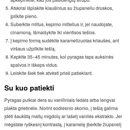
Atskirai išplakite kiaušinius su žiupsneliu druskos,
įpilkite pieno.
Suberkite miltus, kepimo miltelius ir, jei naudojate,
cinamoną. Išmaišykite iki vientisos tešlos.
Į kepimo formą sudėkite karamelizuotas kriaušes, ant
viršaus užpilkite tešlą.
Kepkite 35–45 minutes, kol pyragas taps auksinės
spalvos ir iškeps vidus.
Leiskite šiek tiek atvėsti prieš patiekiant.
Su kuo patiekti
Pyragas puikiai dera su vaniliniais ledais arba lengvai
plakta grietinėle. Norint sodresnio skonio, į tešlą galima
įdėti šaukštą maltų migdolų ar lašelį vanilės ekstrakto. Jei
mėgstate ryškesnį kontrastą, į karamelę įberkite žiupsnelį