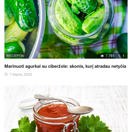
RECEPTAI
7,761
1
Marinuoti agurkai su ciberžole: skonis, kurį atradau netyčia
7 liepos, 2025