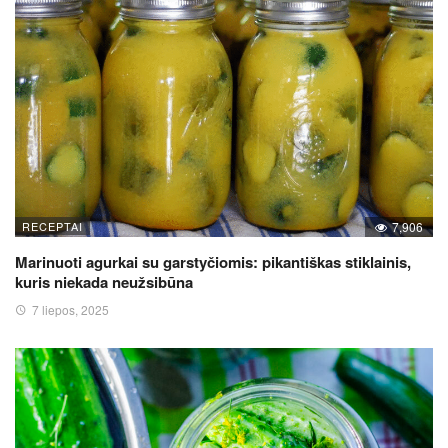
RECEPTAI
7,906
Marinuoti agurkai su garstyčiomis: pikantiškas stiklainis,
kuris niekada neužsibūna
7 liepos, 2025