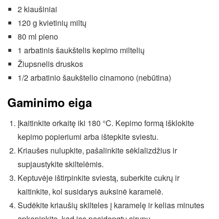
2 kiaušiniai
120 g kvietinių miltų
80 ml pieno
1 arbatinis šaukštelis kepimo miltelių
Žiupsnelis druskos
1/2 arbatinio šaukštelio cinamono (nebūtina)
Gaminimo eiga
Įkaitinkite orkaitę iki 180 °C. Kepimo formą išklokite
kepimo popieriumi arba ištepkite sviestu.
Kriaušes nulupkite, pašalinkite sėklalizdžius ir
supjaustykite skiltelėmis.
Keptuvėje ištirpinkite sviestą, suberkite cukrų ir
kaitinkite, kol susidarys auksinė karamelė.
Sudėkite kriaušių skilteles į karamelę ir kelias minutes
apkepinkite, kad jos pasidengtų sirupu.