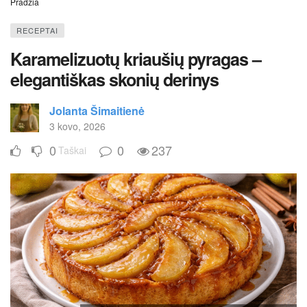
Pradžia
RECEPTAI
Karamelizuotų kriaušių pyragas –
elegantiškas skonių derinys
Jolanta Šimaitienė
3 kovo, 2026
0
0
237
Taškai