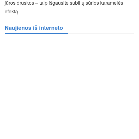
jūros druskos – taip išgausite subtilų sūrios karamelės
efektą.
Naujienos iš interneto