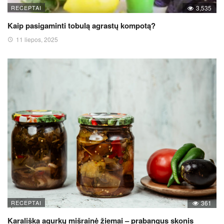
RECEPTAI
3,535
Kaip pasigaminti tobulą agrastų kompotą?
11 liepos, 2025
RECEPTAI
361
Karališka agurkų mišrainė žiemai – prabangus skonis