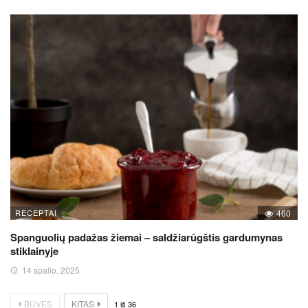
RECEPTAI
460
Spanguolių padažas žiemai – saldžiarūgštis gardumynas
stiklainyje
14 spalio, 2025
BUVĘS
KITAS
1
iš
36