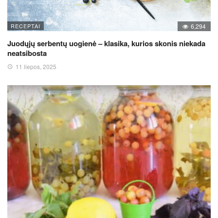
RECEPTAI
6,294
Juodųjų serbentų uogienė – klasika, kurios skonis niekada
neatsibosta
11 liepos, 2025