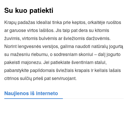
Su kuo patiekti
Krapų padažas idealiai tinka prie keptos, orkaitėje ruoštos
ar garuose virtos lašišos. Jis taip pat dera su kitomis
žuvimis, virtomis bulvėmis ar šviežiomis daržovėmis.
Norint lengvesnės versijos, galima naudoti natūralų jogurtą
su mažesniu riebumu, o sodresniam skoniui – dalį jogurto
pakeisti majonezu. Jei patiekiate šventiniam stalui,
pabarstykite papildomais šviežiais krapais ir keliais lašais
citrinos sulčių prieš pat serviruojant.
Naujienos iš interneto