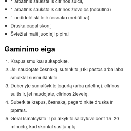
1 arbatinis šaukštelis citrinos sulčių
1 arbatinis šaukštelis citrinos žievelės (nebūtina)
1 nedidelė skiltelė česnako (nebūtina)
Druska pagal skonį
Šviežiai malti juodieji pipirai
Gaminimo eiga
Krapus smulkiai sukapokite.
Jei naudojate česnaką, sutrinkite jį iki pastos arba labai
smulkiai susmulkinkite.
Dubenyje sumaišykite jogurtą (arba grietinę), citrinos
sultis ir, jei naudojate, citrinos žievelę.
Suberkite krapus, česnaką, pagardinkite druska ir
pipirais.
Gerai išmaišykite ir palaikykite šaldytuve bent 15–20
minučių, kad skoniai susijungtų.