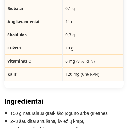
Riebalai
0,1 g
Angliavandeniai
11 g
Skaidulos
0,3 g
Cukrus
10 g
Vitaminas C
8 mg (9 % RPN)
Kalis
120 mg (6 % RPN)
Ingredientai
150 g natūralaus graikiško jogurto arba grietinės
2–3 šaukštai smulkintų šviežių krapų