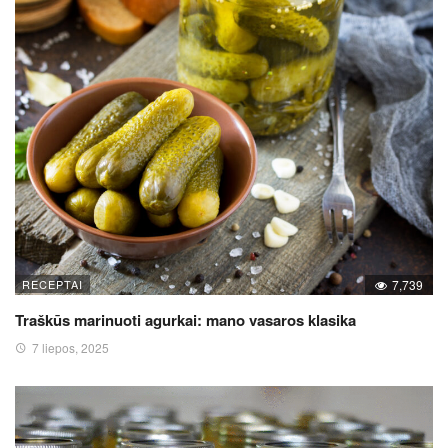
RECEPTAI
7,739
Traškūs marinuoti agurkai: mano vasaros klasika
7 liepos, 2025