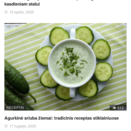
kasdieniam stalui
15 spalio, 2025
RECEPTAI
612
Agurkinė sriuba žiemai: tradicinis receptas stiklainiuose
17 rugsėjo, 2025