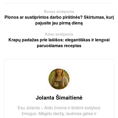
Buvęs straipsnis
Plonos ar sustiprintos darbo pirštinės? Skirtumas, kurį
pajusite jau pirmą dieną
Kitas straipsnis
Krapų padažas prie lašišos: elegantiškas ir lengvai
paruošiamas receptas
Jolanta Šimaitienė
Esu Jolanta – Aido žmona ir širdimi sodybos
žmogus. Mėgstu daržą, laukines gėles ir