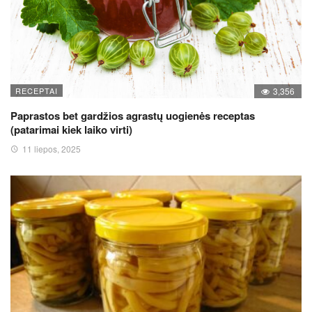
RECEPTAI
3,356
Paprastos bet gardžios agrastų uogienės receptas
(patarimai kiek laiko virti)
11 liepos, 2025