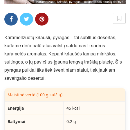
Karamelizuotų kriaušių pyragas – elegantiškas skonių derinys
Karamelizuotų kriaušių pyragas – tai subtilus desertas,
kuriame dera natūralus vaisių saldumas ir sodrus
karamelės aromatas. Kepant kriaušės tampa minkštos,
sultingos, o jų paviršius įgauna lengvą traškią plutelę. Šis
pyragas puikiai tiks tiek šventiniam stalui, tiek jaukiam
savaitgalio desertui.
Maistinė vertė (100 g sulčių)
Energija
45 kcal
Baltymai
0,2 g