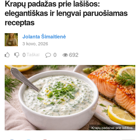
Krapų padažas prie lašišos:
elegantiškas ir lengvai paruošiamas
receptas
Jolanta Šimaitienė
3 kovo, 2026
0
0
692
Taškai
Krapų padažas prie lašišos