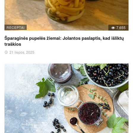
RECEPTAI
7,655
Šparaginės pupelės žiemai: Jolantos paslaptis, kad išliktų
traškios
21 liepos, 2025