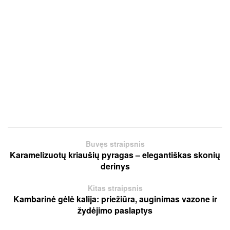
Buvęs straipsnis
Karamelizuotų kriaušių pyragas – elegantiškas skonių
derinys
Kitas straipsnis
Kambarinė gėlė kalija: priežiūra, auginimas vazone ir
žydėjimo paslaptys