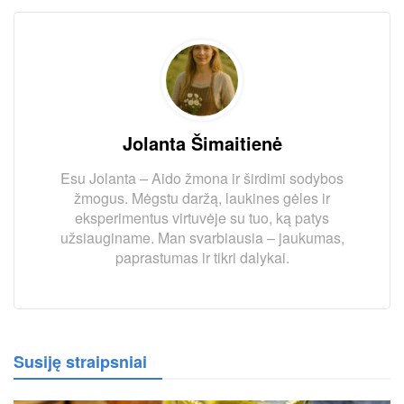
Jolanta Šimaitienė
Esu Jolanta – Aido žmona ir širdimi sodybos
žmogus. Mėgstu daržą, laukines gėles ir
eksperimentus virtuvėje su tuo, ką patys
užsiauginame. Man svarbiausia – jaukumas,
paprastumas ir tikri dalykai.
Susiję straipsniai