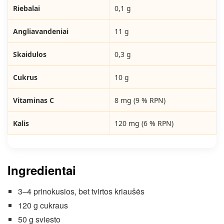
Riebalai
0,1 g
Angliavandeniai
11 g
Skaidulos
0,3 g
Cukrus
10 g
Vitaminas C
8 mg (9 % RPN)
Kalis
120 mg (6 % RPN)
Ingredientai
3–4 prinokusios, bet tvirtos kriaušės
120 g cukraus
50 g sviesto