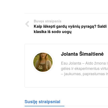
Buvęs straipsnis
Kaip iškepti gardų vyšnių pyragą? Saldi
klasika iš sodo uogų
Jolanta Šimaitienė
Esu Jolanta – Aido žmona i
gėles ir eksperimentus virt
– jaukumas, paprastumas ir t
Susiję straipsniai