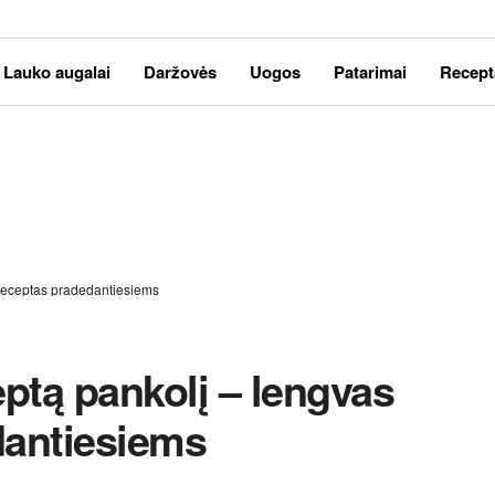
Lauko augalai
Daržovės
Uogos
Patarimai
Recept
 receptas pradedantiesiems
eptą pankolį – lengvas
dantiesiems