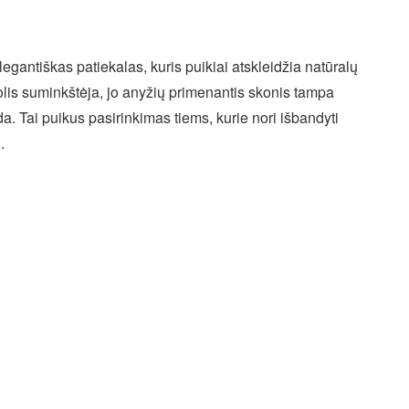
egantiškas patiekalas, kuris puikiai atskleidžia natūralų
is suminkštėja, jo anyžių primenantis skonis tampa
a. Tai puikus pasirinkimas tiems, kurie nori išbandyti
.