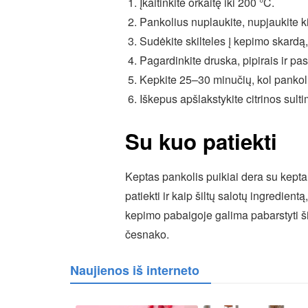
Įkaitinkite orkaitę iki 200 °C.
Pankolius nuplaukite, nupjaukite ki
Sudėkite skilteles į kepimo skardą,
Pagardinkite druska, pipirais ir pa
Kepkite 25–30 minučių, kol pankoli
Iškepus apšlakstykite citrinos sultimi
Su kuo patiekti
Keptas pankolis puikiai dera su kepta 
patiekti ir kaip šiltų salotų ingredient
kepimo pabaigoje galima pabarstyti šie
česnako.
Naujienos iš interneto