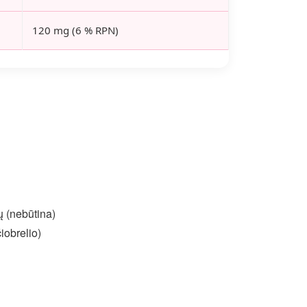
120 mg (6 % RPN)
ių (nebūtina)
čiobrelio)