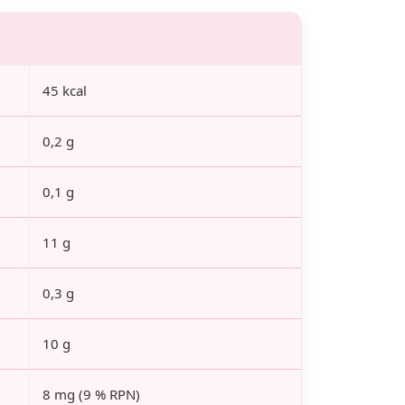
45 kcal
0,2 g
0,1 g
11 g
0,3 g
10 g
8 mg (9 % RPN)