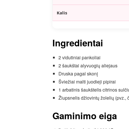
Kalis
Ingredientai
2 vidutiniai pankoliai
2 šaukštai alyvuogių aliejaus
Druska pagal skonį
Šviežiai malti juodieji pipirai
1 arbatinis šaukštelis citrinos sulč
Žiupsnelis džiovintų žolelių (pvz., 
Gaminimo eiga