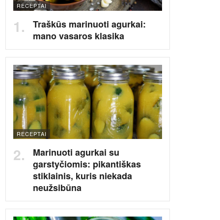
RECEPTAI
Traškūs marinuoti agurkai:
mano vasaros klasika
RECEPTAI
Marinuoti agurkai su
garstyčiomis: pikantiškas
stiklainis, kuris niekada
neužsibūna