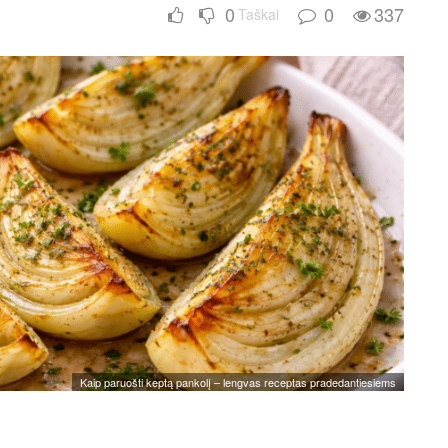
0
0
337
Taškai
Kaip paruošti keptą pankolį – lengvas receptas pradedantiesiems