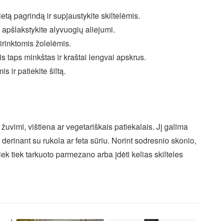
etą pagrindą ir supjaustykite skiltelėmis.
 apšlakstykite alyvuogių aliejumi.
sirinktomis žolelėmis.
s taps minkštas ir kraštai lengvai apskrus.
s ir patiekite šiltą.
žuvimi, vištiena ar vegetariškais patiekalais. Jį galima
ą, derinant su rukola ar feta sūriu. Norint sodresnio skonio,
k tiek tarkuoto parmezano arba įdėti kelias skilteles