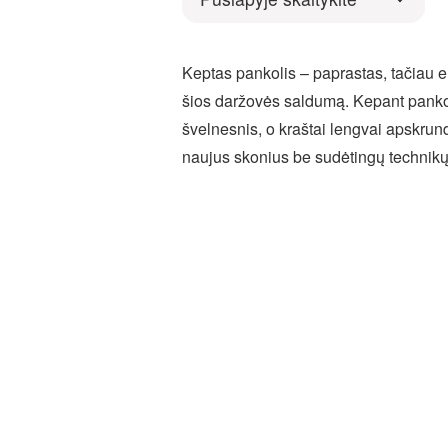
Keptas pankolis – paprastas, tačiau el
šios daržovės saldumą. Kepant pankol
švelnesnis, o kraštai lengvai apskrund
naujus skonius be sudėtingų technikų