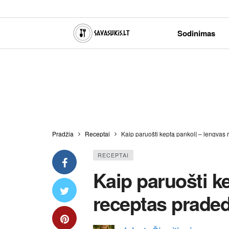
Sodinimas
Pradžia
Receptai
Kaip paruošti keptą pankolį – lengvas
RECEPTAI
Kaip paruošti k
receptas prade