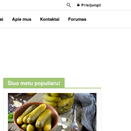
Prisijungti
ai
Apie mus
Kontaktai
Forumas
Šiuo metu populiaru!