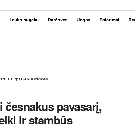
s
Lauko augalai
Daržovės
Uogos
Patarimai
Re
kad jie augtų sveiki ir stambūs
ti česnakus pavasarį,
eiki ir stambūs