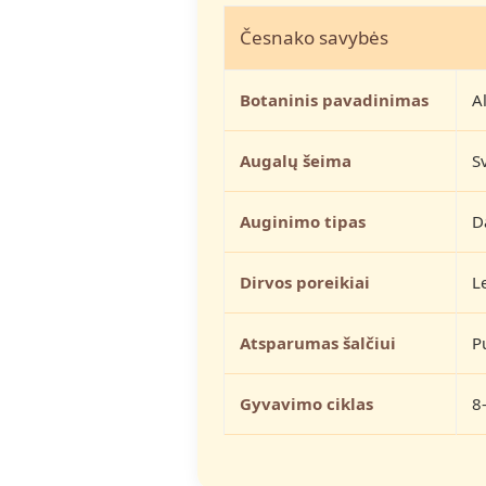
Česnako savybės
Botaninis pavadinimas
A
Augalų šeima
S
Auginimo tipas
D
Dirvos poreikiai
L
Atsparumas šalčiui
P
Gyvavimo ciklas
8