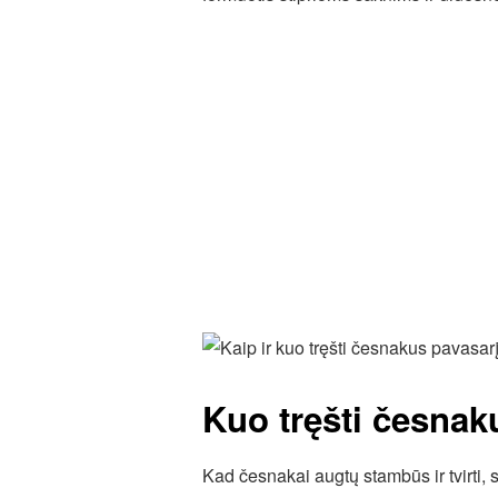
Kuo tręšti česnak
Kad česnakai augtų stambūs ir tvirti,