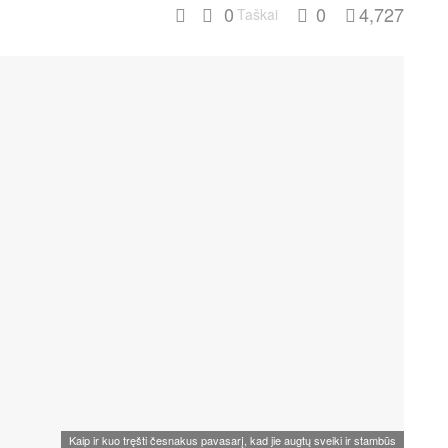
0
0
4,727
Taškai
Kaip ir kuo tręšti česnakus pavasarį, kad jie augtų sveiki ir stambūs