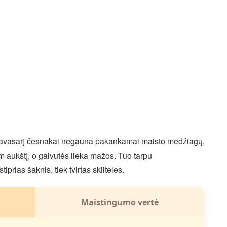
jei pavasarį česnakai negauna pakankamai maisto medžiagų,
m aukštį, o galvutės lieka mažos. Tuo tarpu
iprias šaknis, tiek tvirtas skilteles.
Maistingumo vertė