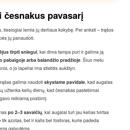
ti česnakus pavasarį
, tiesiogiai lemia jų derliaus kokybę. Per anksti – trąšos
pės jų panaudoti.
ėjus tirpti sniegui
, kai dirva tampa puri ir galima ją
o pabaigoje arba balandžio pradžioje
. Šiuo metu
is, o jo lapeliai ima stiebtis aukštyn.
 trąšas galima naudoti
skystame pavidale
, kad augalas
rąšų užtenka kelių dienų, kad česnakas pastebimai
 gavo reikiamą postūmį.
amas
po 2–3 savaičių
, kai augalai turi jau kelias tvirtas
k azotas, bet ir kalis bei fosforas, kurie padeda
nėms galvutėms.