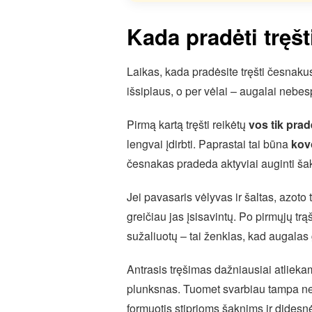
Kada pradėti tręš
Laikas, kada pradėsite tręšti česnakus
išsiplaus, o per vėlai – augalai nebes
Pirmą kartą tręšti reikėtų
vos tik prad
lengvai įdirbti. Paprastai tai būna
kov
česnakas pradeda aktyviai auginti šakn
Jei pavasaris vėlyvas ir šaltas, azoto
greičiau jas įsisavintų. Po pirmųjų t
sužaliuotų – tai ženklas, kad augalas
Antrasis tręšimas dažniausiai atliek
plunksnas. Tuomet svarbiau tampa ne ti
formuotis stiprioms šaknims ir dides