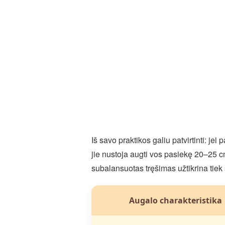
Iš savo praktikos galiu patvirtinti: 
jie nustoja augti vos pasiekę 20–25 c
subalansuotas tręšimas užtikrina tiek st
Augalo charakteristika