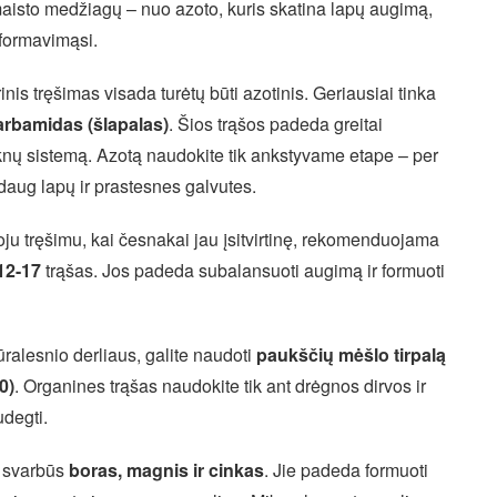
 maisto medžiagų – nuo azoto, kuris skatina lapų augimą,
s formavimąsi.
is tręšimas visada turėtų būti azotinis. Geriausiai tinka
arbamidas (šlapalas)
. Šios trąšos padeda greitai
šaknų sistemą. Azotą naudokite tik ankstyvame etape – per
daug lapų ir prastesnes galvutes.
ju tręšimu, kai česnakai jau įsitvirtinę, rekomenduojama
12-17
trąšas. Jos padeda subalansuoti augimą ir formuoti
ūralesnio derliaus, galite naudoti
paukščių mėšlo tirpalą
0)
. Organines trąšas naudokite tik ant drėgnos dirvos ir
udegti.
 svarbūs
boras, magnis ir cinkas
. Jie padeda formuoti