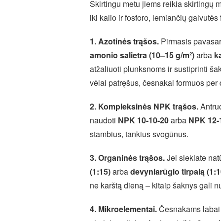
Skirtingu metu jiems reikia skirtingų
iki kalio ir fosforo, lemiančių galvutė
1. Azotinės trąšos.
Pirmasis pavasarin
amonio salietra (10–15 g/m²)
arba
k
atžaliuoti plunksnoms ir sustiprinti 
vėlai patręšus, česnakai formuos per 
2. Kompleksinės NPK trąšos.
Antruo
naudoti
NPK 10-10-20
arba
NPK 12-
stambius, tankius svogūnus.
3. Organinės trąšos.
Jei siekiate nat
(1:15)
arba
devyniarūgio tirpalą (1:1
ne karštą dieną – kitaip šaknys gali n
4. Mikroelementai.
Česnakams labai