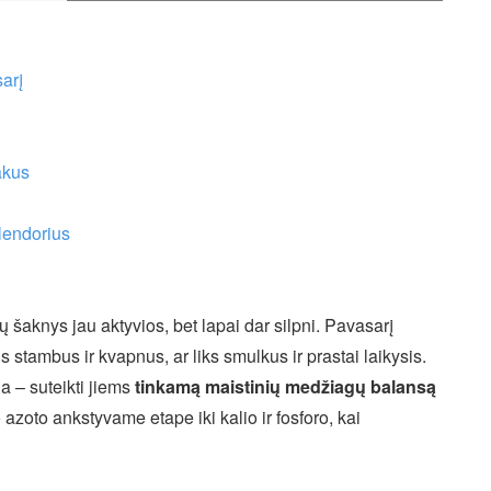
arį
akus
lendorius
 šaknys jau aktyvios, bet lapai dar silpni. Pavasarį
s stambus ir kvapnus, ar liks smulkus ir prastai laikysis.
a – suteikti jiems
tinkamą maistinių medžiagų balansą
o azoto ankstyvame etape iki kalio ir fosforo, kai