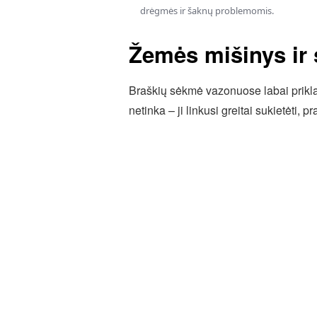
drėgmės ir šaknų problemomis.
Žemės mišinys ir
Braškių sėkmė vazonuose labai prikla
netinka – ji linkusi greitai sukietėti, 