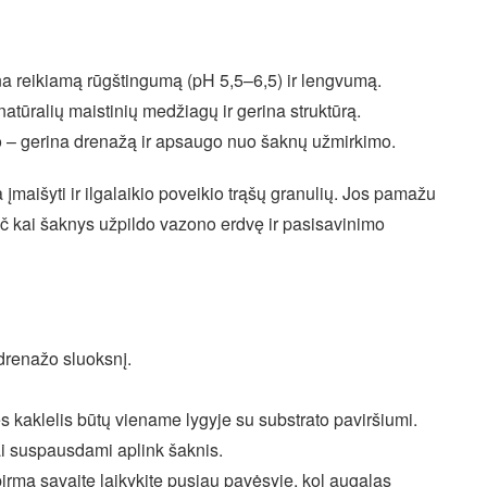
na reikiamą rūgštingumą (pH 5,5–6,5) ir lengvumą.
atūralių maistinių medžiagų ir gerina struktūrą.
o – gerina drenažą ir apsaugo nuo šaknų užmirkimo.
 įmaišyti ir ilgalaikio poveikio trąšų granulių. Jos pamažu
č kai šaknys užpildo vazono erdvę ir pasisavinimo
drenažo sluoksnį.
es kaklelis būtų viename lygyje su substrato paviršiumi.
ai suspausdami aplink šaknis.
 pirmą savaitę laikykite pusiau pavėsyje, kol augalas