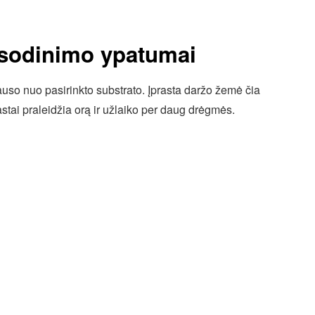
 sodinimo ypatumai
uso nuo pasirinkto substrato. Įprasta daržo žemė čia
prastai praleidžia orą ir užlaiko per daug drėgmės.