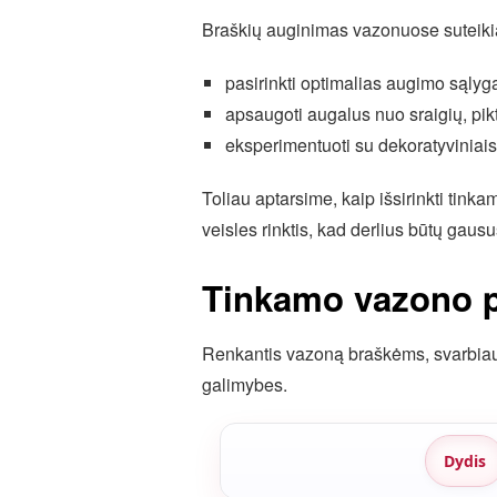
Braškių auginimas vazonuose suteiki
pasirinkti optimalias augimo sąlyg
apsaugoti augalus nuo sraigių, pikt
eksperimentuoti su dekoratyviniais
Toliau aptarsime, kaip išsirinkti tink
veisles rinktis, kad derlius būtų gausu
Tinkamo vazono p
Renkantis vazoną braškėms, svarbiausi
galimybes.
Dydis