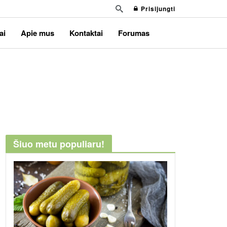
Prisijungti
ai
Apie mus
Kontaktai
Forumas
Šiuo metu populiaru!