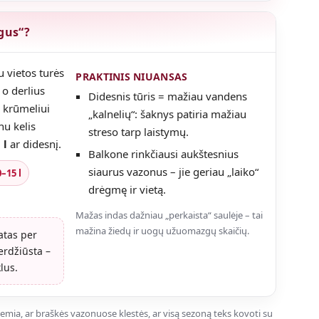
gus“?
 vietos turės
PRAKTINIS NIUANSAS
 o derlius
Didesnis tūris = mažiau vandens
 krūmeliui
„kalnelių“: šaknys patiria mažiau
nu kelis
streso tarp laistymų.
 l
ar didesnį.
Balkone rinkčiausi aukštesnius
siaurus vazonus – jie geriau „laiko“
–15 l
drėgmę ir vietą.
Mažas indas dažniau „perkaista“ saulėje – tai
mažina žiedų ir uogų užuomazgų skaičių.
atas per
erdžiūsta –
lus.
 lemia, ar braškės vazonuose klestės, ar visą sezoną teks kovoti su