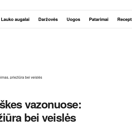
Lauko augalai
Daržovės
Uogos
Patarimai
Recept
imas, priežiūra bei veislės
aškes vazonuose:
iūra bei veislės