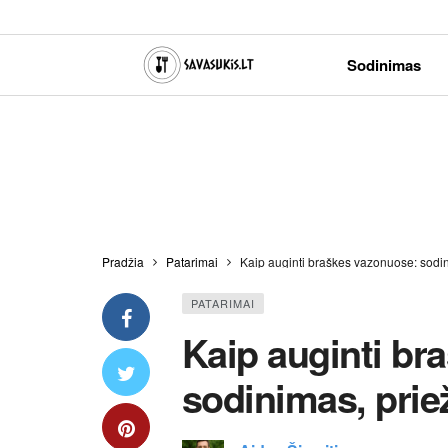
Sodinimas
Pradžia
Patarimai
Kaip auginti braškes vazonuose: sodin
PATARIMAI
Kaip auginti br
sodinimas, priež