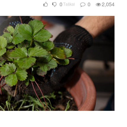
0
0
2,054
Taškai