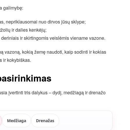
a galimybę:
as, nepriklausomai nuo dirvos jūsų sklype;
žolių ir dalies kenkėjų;
 deriniais ir skirtingomis veislėmis viename vazone.
amą vazoną, kokią žemę naudoti, kaip sodinti ir kokias
s ir kokybiškas.
asirinkimas
a įvertinti tris dalykus – dydį, medžiagą ir drenažo
Medžiaga
Drenažas