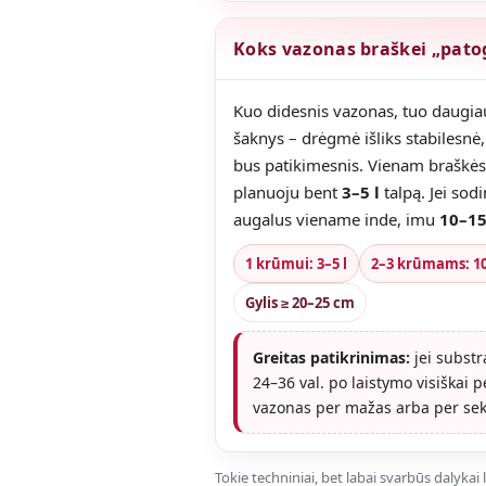
Koks vazonas braškei „pato
Kuo didesnis vazonas, tuo daugiau
šaknys – drėgmė išliks stabilesnė,
bus patikimesnis. Vienam braškės
planuoju bent
3–5 l
talpą. Jei sodi
augalus viename inde, imu
10–15
1 krūmui: 3–5 l
2–3 krūmams: 10
Gylis ≥ 20–25 cm
Greitas patikrinimas:
jei substr
24–36 val. po laistymo visiškai p
vazonas per mažas arba per sek
Tokie techniniai, bet labai svarbūs dalykai