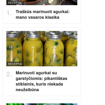
RECEPTAI
Traškūs marinuoti agurkai:
mano vasaros klasika
RECEPTAI
Marinuoti agurkai su
garstyčiomis: pikantiškas
stiklainis, kuris niekada
neužsibūna