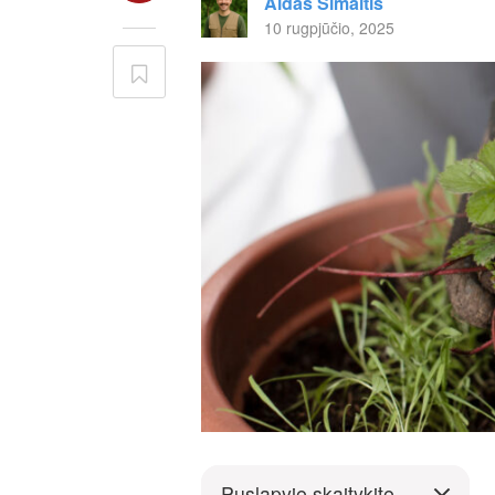
Aidas Šimaitis
10 rugpjūčio, 2025
Puslapyje skaitykite