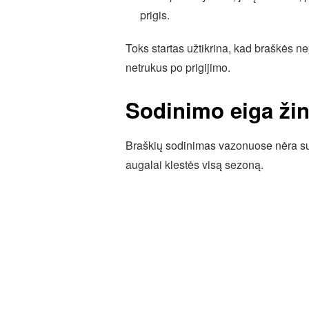
prigis.
Toks startas užtikrina, kad braškės ne
netrukus po prigijimo.
Sodinimo eiga žin
Braškių sodinimas vazonuose nėra sud
augalai klestės visą sezoną.