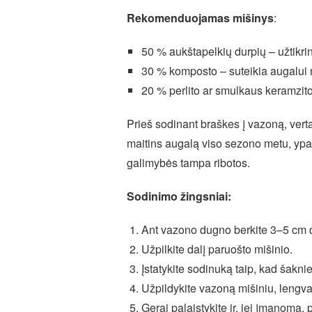
Rekomenduojamas mišinys
:
50 % aukštapelkių durpių – užtikri
30 % komposto – suteikia augalui n
20 % perlito ar smulkaus keramzit
Prieš sodinant braškes į vazoną, verta
maitins augalą viso sezono metu, ypa
galimybės tampa ribotos.
Sodinimo žingsniai:
Ant vazono dugno berkite 3–5 cm 
Užpilkite dalį paruošto mišinio.
Įstatykite sodinuką taip, kad šakni
Užpildykite vazoną mišiniu, lengv
Gerai palaistykite ir, jei įmanoma,