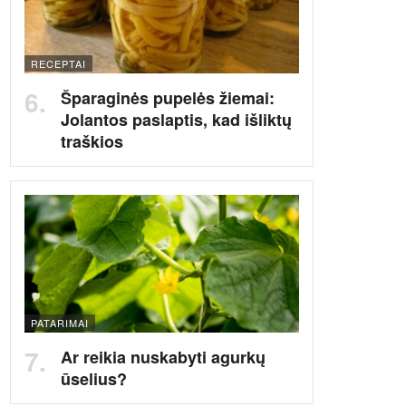
RECEPTAI
Šparaginės pupelės žiemai:
Jolantos paslaptis, kad išliktų
traškios
PATARIMAI
Ar reikia nuskabyti agurkų
ūselius?