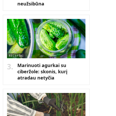
neužsibūna
RECEPTAI
Marinuoti agurkai su
ciberžole: skonis, kurį
atradau netyčia