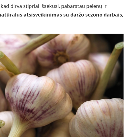
kad dirva stipriai išsekusi, pabarstau pelenų ir
natūralus atsisveikinimas su daržo sezono darbais
,