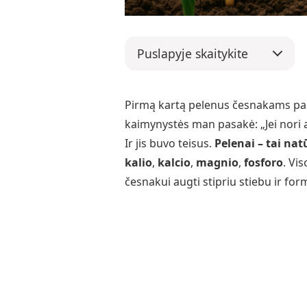
Puslapyje skaitykite
Pirmą kartą pelenus česnakams pab
kaimynystės man pasakė: „Jei nori 
Ir jis buvo teisus.
Pelenai – tai nat
kalio
,
kalcio
,
magnio
,
fosforo
. Vi
česnakui augti stipriu stiebu ir fo