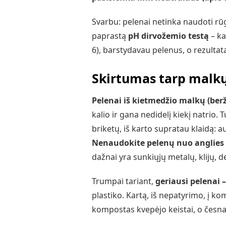
Svarbu: pelenai netinka naudoti rū
paprastą
pH dirvožemio testą
– ka
6), barstydavau pelenus, o rezultat
Skirtumas tarp malkų
Pelenai iš kietmedžio malkų (berž
kalio ir gana nedidelį kiekį natrio
briketų, iš karto supratau klaidą: a
Nenaudokite pelenų nuo anglies 
dažnai yra sunkiųjų metalų, klijų, d
Trumpai tariant,
geriausi pelenai 
plastiko. Kartą, iš nepatyrimo, į k
kompostas kvepėjo keistai, o česnak