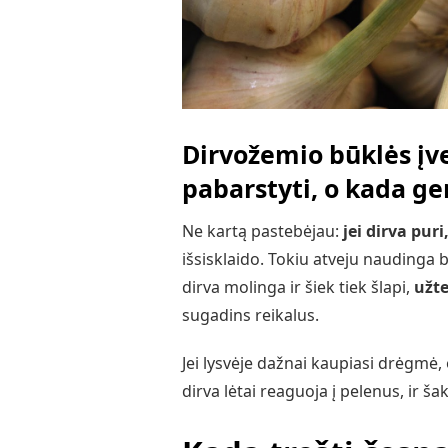
Dirvožemio būklės įv
pabarstyti, o kada ge
Ne kartą pastebėjau:
jei dirva pur
išsisklaido. Tokiu atveju naudinga 
dirva molinga ir šiek tiek šlapi,
užt
sugadins reikalus.
Jei lysvėje dažnai kaupiasi drėgmė, o
dirva lėtai reaguoja į pelenus, ir š