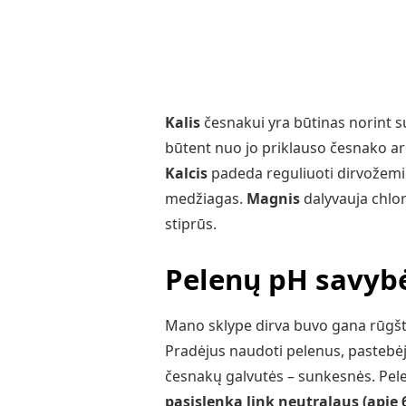
Kalis
česnakui yra būtinas norint 
būtent nuo jo priklauso česnako 
Kalcis
padeda reguliuoti dirvožemio
medžiagas.
Magnis
dalyvauja chloro
stiprūs.
Pelenų pH savyb
Mano sklype dirva buvo gana rūgšti
Pradėjus naudoti pelenus, pastebė
česnakų galvutės – sunkesnės. Pele
pasislenka link neutralaus (apie 6