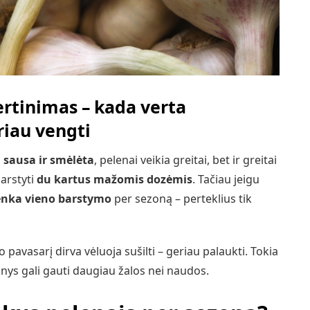
ertinimas – kada verta
riau vengti
i, sausa ir smėlėta
, pelenai veikia greitai, bet ir greitai
barstyti
du kartus mažomis dozėmis
. Tačiau jeigu
enka vieno barstymo
per sezoną – perteklius tik
 pavasarį dirva vėluoja sušilti – geriau palaukti. Tokia
aknys gali gauti daugiau žalos nei naudos.