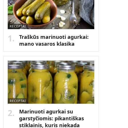
RECEPTAI
Traškūs marinuoti agurkai:
mano vasaros klasika
RECEPTAI
Marinuoti agurkai su
garstyčiomis: pikantiškas
stiklainis, kuris niekada