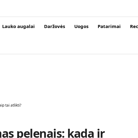
Lauko augalai
Daržovės
Uogos
Patarimai
Rec
p tai atlikti?
as pelenais: kada ir