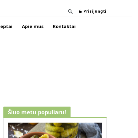
Prisijungti
eptai
Apie mus
Kontaktai
Šiuo metu populiaru!