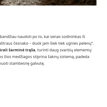
andžiau naudoti po to, kai senas sodininkas iš
aštraus česnako – duok jam šiek tiek ugnies pelenų“.
ūrali šarminė trąša
, turinti daug svarbių elementų:
sos šios medžiagos stiprina šaknų sistemą, padeda
rmuoti stambesnę galvutę.