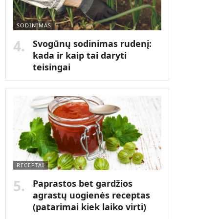
SODINIMAS
Svogūnų sodinimas rudenį:
kada ir kaip tai daryti
teisingai
RECEPTAI
Paprastos bet gardžios
agrastų uogienės receptas
(patarimai kiek laiko virti)