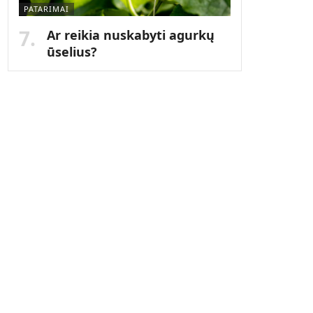
PATARIMAI
Ar reikia nuskabyti agurkų
ūselius?