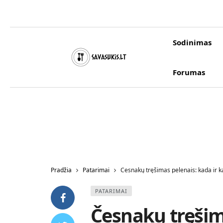
Sodinimas
Forumas
Pradžia
Patarimai
Česnakų tręšimas pelenais: kada ir kai
PATARIMAI
Česnakų tręšim