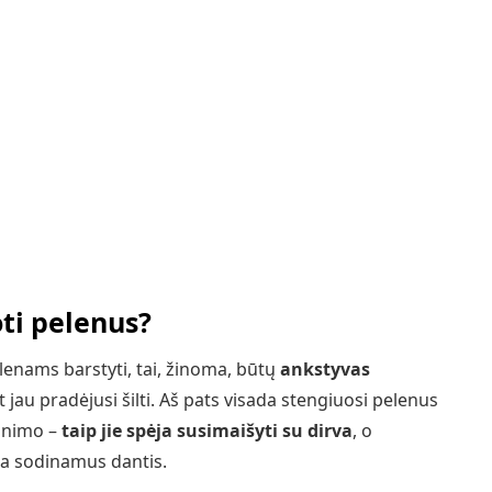
ti pelenus?
pelenams barstyti, tai, žinoma, būtų
ankstyvas
t jau pradėjusi šilti. Aš pats visada stengiuosi pelenus
dinimo –
taip jie spėja susimaišyti su dirva
, o
ia sodinamus dantis.