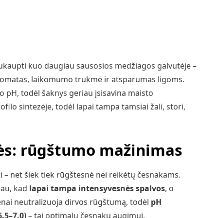
sukaupti kuo daugiau sausosios medžiagos galvutėje –
aromatas, laikomumo trukmė ir atsparumas ligoms.
 pH, todėl šaknys geriau įsisavina maisto
filo sintezėje, todėl lapai tampa tamsiai žali, stori,
ės: rūgštumo mažinimas
 – net šiek tiek rūgštesnė nei reikėtų česnakams.
jau, kad
lapai tampa intensyvesnės spalvos
, o
nai neutralizuoja dirvos rūgštumą, todėl
pH
.5–7.0)
– tai optimalu česnakų augimui.