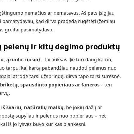
gštingumo nemačius ar nematavus. Aš pats įsigijau
i pamatydavau, kad dirva pradeda rūgštėti (žemiau
as greitai pasimatydavo.
 pelenų ir kitų degimo produktų
o, ąžuolo, uosio)
– tai auksas. Jie turi daug kalcio,
. Tuo tarpu, kai kartą pabandžiau naudoti pelenus nuo
ugalai atrodė tarsi užspringę, dirva tapo tarsi sūresnė.
briketų, spausdinto popieriaus ar faneros
– ten
ervų.
– iš švarių, natūralių malkų
, be jokių dažų ar
ompostą supyliau ir pelenus nuo popieriaus – net
ai iš jo lysvės buvo kur kas blankesni.