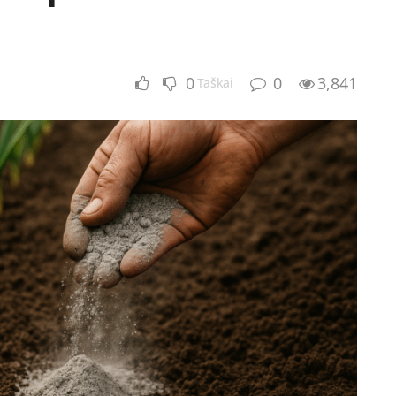
0
0
3,841
Taškai