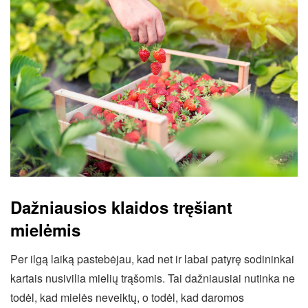
Dažniausios klaidos tręšiant
mielėmis
Per ilgą laiką pastebėjau, kad net ir labai patyrę sodininkai
kartais nusivilia mielių trąšomis. Tai dažniausiai nutinka ne
todėl, kad mielės neveiktų, o todėl, kad daromos