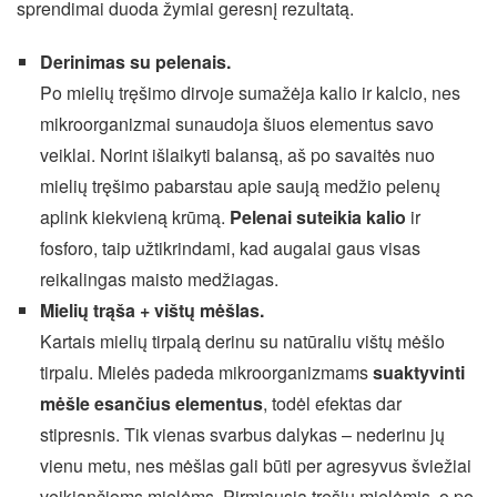
sprendimai duoda žymiai geresnį rezultatą.
Derinimas su pelenais.
Po mielių tręšimo dirvoje sumažėja kalio ir kalcio, nes
mikroorganizmai sunaudoja šiuos elementus savo
veiklai. Norint išlaikyti balansą, aš po savaitės nuo
mielių tręšimo pabarstau apie saują medžio pelenų
aplink kiekvieną krūmą.
Pelenai suteikia kalio
ir
fosforo, taip užtikrindami, kad augalai gaus visas
reikalingas maisto medžiagas.
Mielių trąša + vištų mėšlas.
Kartais mielių tirpalą derinu su natūraliu vištų mėšlo
tirpalu. Mielės padeda mikroorganizmams
suaktyvinti
mėšle esančius elementus
, todėl efektas dar
stipresnis. Tik vienas svarbus dalykas – nederinu jų
vienu metu, nes mėšlas gali būti per agresyvus šviežiai
veikiančioms mielėms. Pirmiausia tręšiu mielėmis, o po