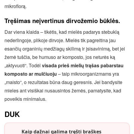
mikroflorą.
Tręšimas neįvertinus dirvožemio būklės.
Dar viena klaida – tikėtis, kad mielės padarys stebuklą
nederlingoje, plikoje dirvoje. Mielės tik pagreitina jau
esančių organinių medžiagų skilimą ir įsisavinimą, bet jei
žemė tuščia, be humuso ar komposto, jos neturės ką
„aktyvuoti“. Todėl
visada prieš mielių trąšas pabarstau
komposto ar mulčiuoju
– taip mikroorganizmams yra
„maisto“, o rezultatas būna daug geresnis. Jei bandysite
mieles ant visiškai nusausintos žemės, pamatysite, kad
poveikis minimalus.
DUK
Kaip dažnai galima tręšti braškes