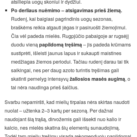
atsiliepia uogų skoniui ir dydžiui.
Po derliaus nuėmimo – atsigavimas prieš žiemą.
Rudenį, kai baigiasi pagrindinis uogų sezonas,
braškėms reikia atgauti jėgas ir pasiruošti žiemojimui.
Čia vėl padeda mielės. Rugpjūčio pabaigoje ar rugsėjį
duodu vieną
papildomą tręšimą
– jis padeda krūmams
sustiprėti, išleisti jaunus lapus ir sukaupti maistines
medžiagas žiemos periodui. Tačiau rudenį darau tai tik
saikingai, nes per daug azoto turintis tręšimas gali
skatinti pernelyg intensyvų
žaliosios masės augimą
, o
tai nėra naudinga prieš šalčius.
Svarbu nepamiršti, kad mielių tirpalas nėra skirtas naudoti
nuolat – užtenka 2–3 kartų per sezoną. Per dažnai
naudojant šią trąšą, dirvožemis gali išsekti nuo kalio ir
kalcio, nes mielės skatina šių elementų sunaudojimą.
Todėl tarp mielių tręšimų visada rekomenduoju papildomai