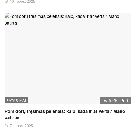
10 liepos, 2025
PATARIMAI
6,454
1
Pomidorų tręšimas pelenais: kaip, kada ir ar verta? Mano
patirtis
7 liepos, 2025