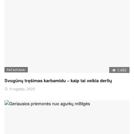
PATARIMAI
1,450
Svogūnų tręšimas karbamidu – kaip tai veikia derlių
9 rugsėjo, 2025