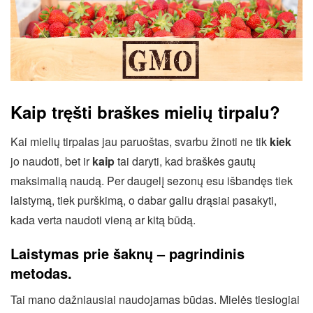
Kaip tręšti braškes mielių tirpalu?
Kai mielių tirpalas jau paruoštas, svarbu žinoti ne tik
kiek
jo naudoti, bet ir
kaip
tai daryti, kad braškės gautų
maksimalią naudą. Per daugelį sezonų esu išbandęs tiek
laistymą, tiek purškimą, o dabar galiu drąsiai pasakyti,
kada verta naudoti vieną ar kitą būdą.
Laistymas prie šaknų – pagrindinis
metodas.
Tai mano dažniausiai naudojamas būdas. Mielės tiesiogiai