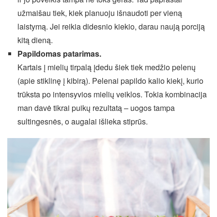
užmaišau tiek, kiek planuoju išnaudoti per vieną
laistymą. Jei reikia didesnio kiekio, darau naują porciją
kitą dieną.
Papildomas patarimas.
Kartais į mielių tirpalą įdedu šiek tiek medžio pelenų
(apie stiklinę į kibirą). Pelenai papildo kalio kiekį, kurio
trūksta po intensyvios mielių veiklos. Tokia kombinacija
man davė tikrai puikų rezultatą – uogos tampa
sultingesnės, o augalai išlieka stiprūs.