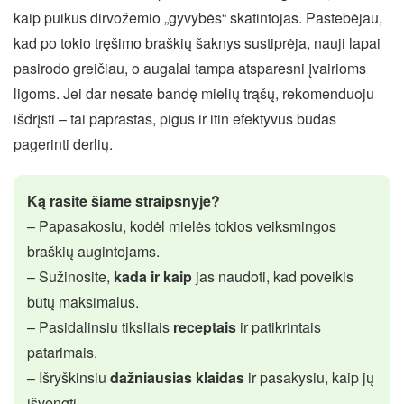
kaip puikus dirvožemio „gyvybės“ skatintojas. Pastebėjau,
kad po tokio tręšimo braškių šaknys sustiprėja, nauji lapai
pasirodo greičiau, o augalai tampa atsparesni įvairioms
ligoms. Jei dar nesate bandę mielių trąšų, rekomenduoju
išdrįsti – tai paprastas, pigus ir itin efektyvus būdas
pagerinti derlių.
Ką rasite šiame straipsnyje?
– Papasakosiu, kodėl mielės tokios veiksmingos
braškių augintojams.
– Sužinosite,
kada ir kaip
jas naudoti, kad poveikis
būtų maksimalus.
– Pasidalinsiu tiksliais
receptais
ir patikrintais
patarimais.
– Išryškinsiu
dažniausias klaidas
ir pasakysiu, kaip jų
išvengti.