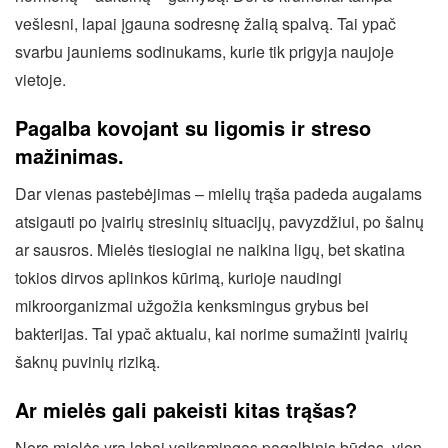
vešlesni, lapai įgauna sodresnę žalią spalvą. Tai ypač
svarbu jauniems sodinukams, kurie tik prigyja naujoje
vietoje.
Pagalba kovojant su ligomis ir streso
mažinimas.
Dar vienas pastebėjimas – mielių trąša padeda augalams
atsigauti po įvairių stresinių situacijų, pavyzdžiui, po šalnų
ar sausros. Mielės tiesiogiai ne naikina ligų, bet skatina
tokios dirvos aplinkos kūrimą, kurioje naudingi
mikroorganizmai užgožia kenksmingus grybus bei
bakterijas. Tai ypač aktualu, kai norime sumažinti įvairių
šaknų puvinių riziką.
Ar mielės gali pakeisti kitas trąšas?
Nors mielės yra labai veiksmingas pagalbinis būdas, vien