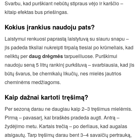
Svarbu, kad purškiant nebūtų stipraus vėjo ir karščio –
kitaip efektas bus priešingas.
Kokius įrankius naudoju pats?
Laistymui renkuosi paprastą laistytuvą su siauru snapu –
jis padeda tiksliai nukreipti tirpalą tiesiai po krūmeliais, kad
neliktų per
daug drėgmės
tarpueiliuose. Purškimui
naudoju seną 5 litrų rankinį purkštuvą – svarbiausia, kad jis
būtų švarus, be chemikalų likučių, nes mielės jautrios
cheminėms medžiagoms.
Kaip dažnai kartoti tręšimą?
Per sezoną darau ne daugiau kaip 2–3 tręšimus mielėmis.
Pirmą – pavasarį, kai braškės pradeda augti. Antrą –
žydėjimo metu. Kartais trečią – po derliaus, kad augalas
atsigautų. Tarp tręšimų darau bent 3–4 savaičių pertrauką,