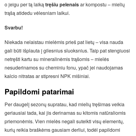
o jeigu per tą laiką
tręšiu pelenais
ar kompostu – mielių
trąšą atidedu vėlesniam laikui.
Svarbu!
Niekada nelaistau mielėmis prieš pat lietų – visa nauda
gali būti išplauta į gilesnius sluoksnius. Taip pat stengiuosi
netręšti kartu su mineralinėmis trąšomis – mielės
nesuderinamos su cheminiu fonu, ypač jei naudojamas
kalcio nitratas ar stipresni NPK mišiniai.
Papildomi patarimai
Per daugelį sezonų supratau, kad mielių tręšimas veikia
geriausiai tada, kai jis derinamas su kitomis natūraliomis
priemonėmis. Vien mielės negali suteikti visų elementų,
kurių reikia braškėms gausiam derliui, todėl papildomi