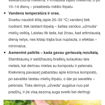
10–14 dienų – praskiestu mėšlo tirpalu.
Vandens temperatūra ir oras.
Svarbu naudoti šiltą (apie 25–30 °C) vandenį tiek
ruošiant, tiek laistant tirpalą – šaltas vanduo „užmuša“
mielių veiklą. Laistau tik tada, kai žinau, kad artimiausią
dieną nelys, nes kitaip trąša bus nuplauta, o efektas –
minimalus.
Asmeninė patirtis – kada gavau geriausią rezultatą.
Stambiausių ir saldžiausių braškių sulaukiau tais
metais, kai derinau mieles su kompostu ir pelenais.
Kiekvieną pavasarį pabarstau apie krūmus komposto,
po savaitės laistau mielių tirpalu, o dar po savaitės –
pelenais. Toks derinys „užveda“ augalus nuo pat
pradžių, ir jie visą sezoną auga sveiki bei derlingi.