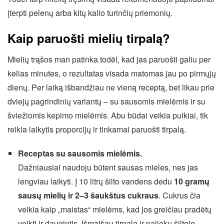
įterpti pelenų arba kitų kalio turinčių priemonių.
Kaip paruošti mielių tirpalą?
Mielių trąšos man patinka todėl, kad jas paruošti galiu per
kelias minutes, o rezultatas visada matomas jau po pirmųjų
dienų. Per laiką išbandžiau ne vieną receptą, bet likau prie
dviejų pagrindinių variantų – su sausomis mielėmis ir su
šviežiomis kepimo mielėmis. Abu būdai veikia puikiai, tik
reikia laikytis proporcijų ir tinkamai paruošti tirpalą.
Receptas su sausomis mielėmis.
Dažniausiai naudoju būtent sausas mieles, nes jas
lengviau laikyti. Į 10 litrų šilto vandens dedu
10 gramų
sausų mielių ir 2–3 šaukštus cukraus
. Cukrus čia
veikia kaip „maistas“ mielėms, kad jos greičiau pradėtų
veikti ir daugintis. Išmaišau tirpalą ir palieku šiltoje