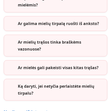
mielėmis?
Ar galima mielių tirpalą ruošti iš anksto?
Ar mielių trąšos tinka braškėms
vazonuose?
Ar mielės gali pakeisti visas kitas trąšas?
Ką daryti, jei netyčia perlaistėte mielių
tirpalu?