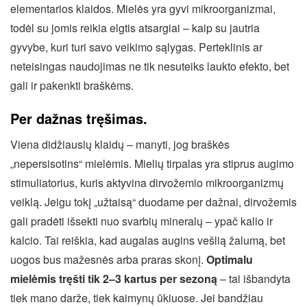
elementarios klaidos. Mielės yra gyvi mikroorganizmai,
todėl su jomis reikia elgtis atsargiai – kaip su jautria
gyvybe, kuri turi savo veikimo sąlygas. Perteklinis ar
neteisingas naudojimas ne tik nesuteiks laukto efekto, bet
gali ir pakenkti braškėms.
Per dažnas tręšimas.
Viena didžiausių klaidų – manyti, jog braškės
„nepersisotins“ mielėmis. Mielių tirpalas yra stiprus augimo
stimuliatorius, kuris aktyvina dirvožemio mikroorganizmų
veiklą. Jeigu tokį „užtaisą“ duodame per dažnai, dirvožemis
gali pradėti išsekti nuo svarbių mineralų – ypač kalio ir
kalcio. Tai reiškia, kad augalas augins vešlią žalumą, bet
uogos bus mažesnės arba praras skonį.
Optimalu
mielėmis tręšti tik 2–3 kartus per sezoną
– tai išbandyta
tiek mano darže, tiek kaimynų ūkiuose. Jei bandžiau