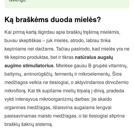
Ką braškėms duoda mielės?
Kai pirmą kartą išgirdau apie braškių tręšimą mielėmis,
buvau skeptiškas – juk mielės, atrodo, labiau tinka
kepiniams nei daržams. Tačiau pasirodo, kad mielės yra ne
tik kepimo produktas, bet ir tikras
natūralus augalų
augimo stimuliatorius
. Mielėse gausu B grupės vitaminų,
baltymų, aminorūgščių, fermentų ir mikroelementų. Šios
medžiagos veikia ne tiesiogiai, o aktyvindamos dirvožemio
mikroflorą. Kai tik supilame mielių tirpalą į dirvą, pradeda
vykti intensyvus mikroorganizmų darbas: jie skaido
organines medžiagas, išlaisvina augalams lengvai
pasisavinamas maisto medžiagas, o tai tiesiogiai stiprina
braškių šaknų sistemą.