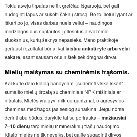
Tokiu atveju tirpalas ne tik greičiau išgaruoja, bet gali
nudeginti lapus ar sukelti šaknų stresą. Be to, lietui lyjant ar
iškart po jo, visas darbas nueis veltui – naudingos
medžiagos bus nuplautos į gilesnius dirvožemio
sluoksnius, kurių šaknys nepasieks. Mano praktikoje
geriausi rezultatai būna, kai
laistau anksti ryte arba vėlai
vakare
, esant sausam orui ir šiek tiek drėgnai dirvai.
Mielių maišymas su cheminėmis trąšomis.
Kai kurie daro klaidą bandydami „suderinti viską iškart“ –
sumaišo mielių tirpalą su cheminiais NPK mišiniais ar
nitratais. Mielės yra gyvi mikroorganizmai, o agresyvios
cheminės medžiagos jas tiesiog sunaikina. Jeigu norite
derinti abu būdus, darykite tai su pertrauka –
mažiausiai
7–10 dienų
tarp mielių ir mineralinių trąšų naudojimo.
Kitaip mielės ne tik neveiks, bet galite sugadinti dirvos