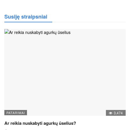
Susiję straipsniai
PATARIMAI
3,474
Ar reikia nuskabyti agurkų ūselius?