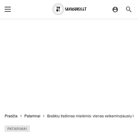
Pradžia
Patarimai
Braškių tręšimas mielėmis: vienas veiksmingiausių bū
PATARIMAI