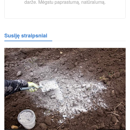
darže. Mėgstu paprastumą, natūralumą.
Susiję straipsniai