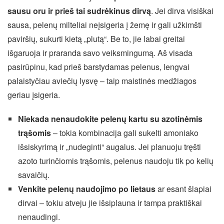
sausu oru ir prieš tai sudrėkinus dirvą
. Jei dirva visiškai
sausa, pelenų milteliai neįsigeria į žemę ir gali užkimšti
paviršių, sukurti kietą „plutą“. Be to, jie labai greitai
išgaruoja ir praranda savo veiksmingumą. Aš visada
pasirūpinu, kad prieš barstydamas pelenus, lengvai
palaistyčiau aviečių lysvę – taip maistinės medžiagos
geriau įsigeria.
Niekada nenaudokite pelenų kartu su azotinėmis
trąšomis
– tokia kombinacija gali sukelti amoniako
išsiskyrimą ir „nudeginti“ augalus. Jei planuoju tręšti
azoto turinčiomis trąšomis, pelenus naudoju tik po kelių
savaičių.
Venkite pelenų naudojimo po lietaus
ar esant šlapiai
dirvai – tokiu atveju jie išsiplauna ir tampa praktiškai
nenaudingi.