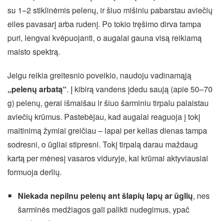
su 1–2 stiklinėmis pelenų, ir šiuo mišiniu pabarstau aviečių
eiles pavasarį arba rudenį. Po tokio tręšimo dirva tampa
puri, lengvai kvėpuojanti, o augalai gauna visą reikiamą
maisto spektrą.
Jeigu reikia greitesnio poveikio, naudoju vadinamąją
„pelenų arbatą“
. Į kibirą vandens įdedu saują (apie 50–70
g) pelenų, gerai išmaišau ir šiuo šarminiu tirpalu palaistau
aviečių krūmus. Pastebėjau, kad augalai reaguoja į tokį
maitinimą žymiai greičiau – lapai per kelias dienas tampa
sodresni, o ūgliai stipresni. Tokį tirpalą darau maždaug
kartą per mėnesį vasaros viduryje, kai krūmai aktyviausiai
formuoja derlių.
Niekada nepilnu pelenų ant šlapių lapų ar ūglių
, nes
šarminės medžiagos gali palikti nudegimus, ypač