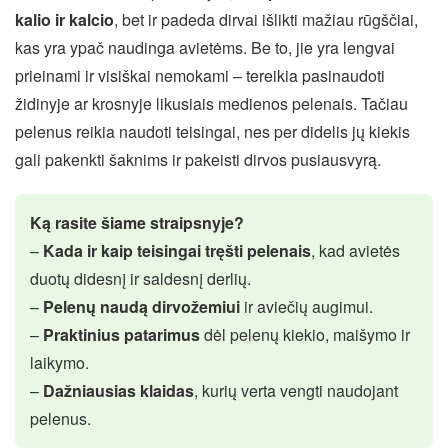
kalio ir kalcio
, bet ir padeda dirvai išlikti mažiau rūgščiai,
kas yra ypač naudinga avietėms. Be to, jie yra lengvai
prieinami ir visiškai nemokami – tereikia pasinaudoti
židinyje ar krosnyje likusiais medienos pelenais. Tačiau
pelenus reikia naudoti teisingai, nes per didelis jų kiekis
gali pakenkti šaknims ir pakeisti dirvos pusiausvyrą.
Ką rasite šiame straipsnyje?
–
Kada ir kaip teisingai tręšti pelenais
, kad avietės
duotų didesnį ir saldesnį derlių.
–
Pelenų naudą dirvožemiui
ir aviečių augimui.
–
Praktinius patarimus
dėl pelenų kiekio, maišymo ir
laikymo.
–
Dažniausias klaidas
, kurių verta vengti naudojant
pelenus.