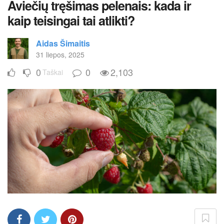
Aviečių tręšimas pelenais: kada ir
kaip teisingai tai atlikti?
Aidas Šimaitis
31 liepos, 2025
0
0
2,103
Taškai