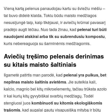
Vieną kartą pelenus panaudojau kartu su šviežiu mėšlu –
tai buvo didelė klaida. Tokiu būdu maisto medžiagos
nesusijungė taip, kaip tikėjausi, ir aviečių krūmai pavasarį
pradėjo augti lėčiau. Nuo tada žinau, kad
pelenai turi būti
naudojami atskirai arba tik su subrendusiu kompostu
,
kuris nebereaguoja su šarminėmis medžiagomis.
Aviečių tręšimo pelenais derinimas
su kitais maisto šaltiniais
Ilgametė patirtis man parodė, kad
pelenai yra puikus, bet
nepilnas maisto šaltinis avietėms
. Jie suteikia kali,
kalcio, magnio bei kitų mikroelementų, tačiau trūksta azoto
ir kai kurių kitų gyvybiškai svarbių medžiagų. Todėl
stengiuosi juos
kombinuoti su kitomis ekologiškomis
trąšomis
, kad augalai gautų visapusišką mitybą ir būtų