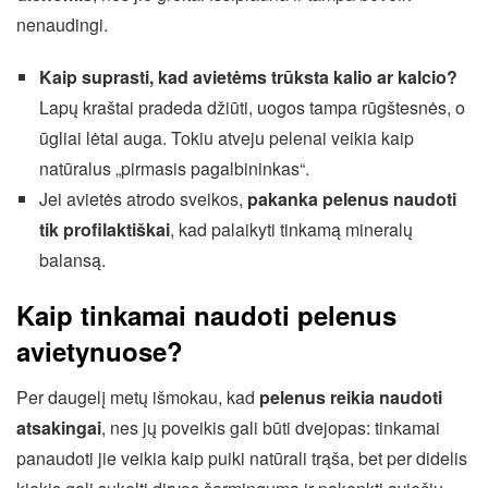
nenaudingi.
Kaip suprasti, kad avietėms trūksta kalio ar kalcio?
Lapų kraštai pradeda džiūti, uogos tampa rūgštesnės, o
ūgliai lėtai auga. Tokiu atveju pelenai veikia kaip
natūralus „pirmasis pagalbininkas“.
Jei avietės atrodo sveikos,
pakanka pelenus naudoti
tik profilaktiškai
, kad palaikyti tinkamą mineralų
balansą.
Kaip tinkamai naudoti pelenus
avietynuose?
Per daugelį metų išmokau, kad
pelenus reikia naudoti
atsakingai
, nes jų poveikis gali būti dvejopas: tinkamai
panaudoti jie veikia kaip puiki natūrali trąša, bet per didelis