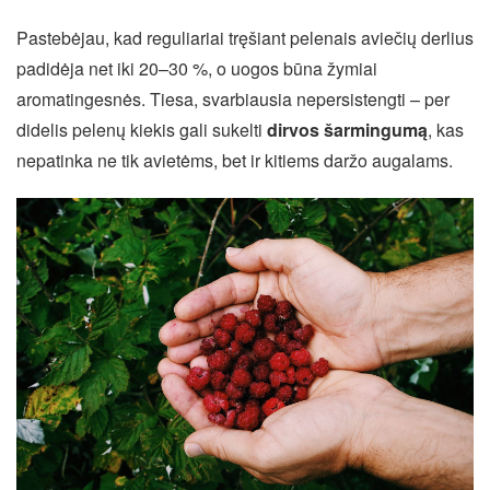
Pastebėjau, kad reguliariai tręšiant pelenais aviečių derlius
padidėja net iki 20–30 %, o uogos būna žymiai
aromatingesnės. Tiesa, svarbiausia nepersistengti – per
didelis pelenų kiekis gali sukelti
dirvos šarmingumą
, kas
nepatinka ne tik avietėms, bet ir kitiems daržo augalams.