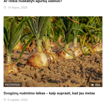
Ar reikia nuskabyti agurkų ūselius?
10 liepos, 2025
PATARIMAI
994
Svogūnų nuėmimo laikas – kaip suprasti, kad jau metas
9 rugsėjo, 2025