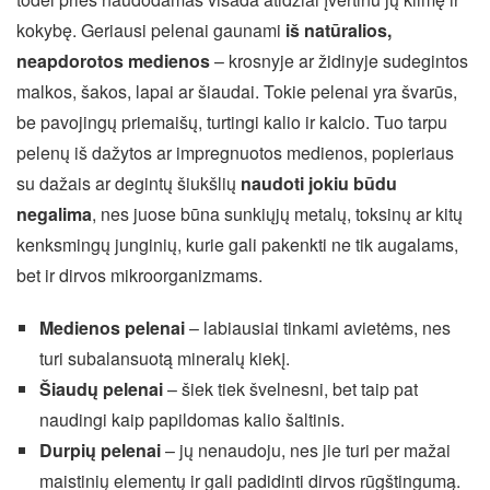
kokybę. Geriausi pelenai gaunami
iš natūralios,
neapdorotos medienos
– krosnyje ar židinyje sudegintos
malkos, šakos, lapai ar šiaudai. Tokie pelenai yra švarūs,
be pavojingų priemaišų, turtingi kalio ir kalcio. Tuo tarpu
pelenų iš dažytos ar impregnuotos medienos, popieriaus
su dažais ar degintų šiukšlių
naudoti jokiu būdu
negalima
, nes juose būna sunkiųjų metalų, toksinų ar kitų
kenksmingų junginių, kurie gali pakenkti ne tik augalams,
bet ir dirvos mikroorganizmams.
Medienos pelenai
– labiausiai tinkami avietėms, nes
turi subalansuotą mineralų kiekį.
Šiaudų pelenai
– šiek tiek švelnesni, bet taip pat
naudingi kaip papildomas kalio šaltinis.
Durpių pelenai
– jų nenaudoju, nes jie turi per mažai
maistinių elementų ir gali padidinti dirvos rūgštingumą.