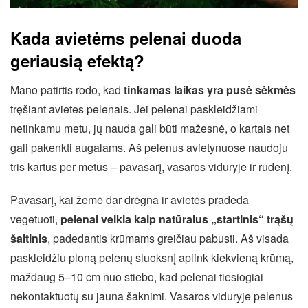
Kada avietėms pelenai duoda
geriausią efektą?
Mano patirtis rodo, kad
tinkamas laikas yra pusė sėkmės
tręšiant avietes pelenais. Jei pelenai paskleidžiami
netinkamu metu, jų nauda gali būti mažesnė, o kartais net
gali pakenkti augalams. Aš pelenus avietynuose naudoju
tris kartus per metus – pavasarį, vasaros viduryje ir rudenį.
Pavasarį, kai žemė dar drėgna ir avietės pradeda
vegetuoti,
pelenai veikia kaip natūralus „startinis“ trąšų
šaltinis
, padedantis krūmams greičiau pabusti. Aš visada
paskleidžiu ploną pelenų sluoksnį aplink kiekvieną krūmą,
maždaug 5–10 cm nuo stiebo, kad pelenai tiesiogiai
nekontaktuotų su jauna šaknimi. Vasaros viduryje pelenus