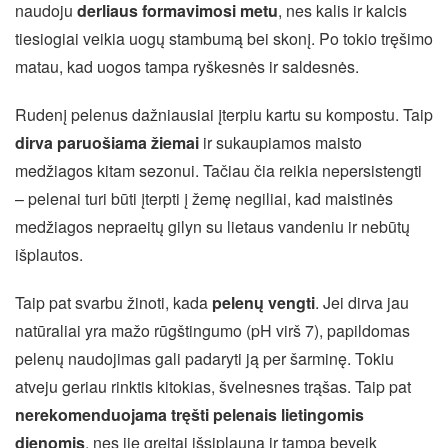
naudoju
derliaus formavimosi metu
, nes kalis ir kalcis
tiesiogiai veikia uogų stambumą bei skonį. Po tokio tręšimo
matau, kad uogos tampa ryškesnės ir saldesnės.
Rudenį pelenus dažniausiai įterpiu kartu su kompostu. Taip
dirva paruošiama žiemai
ir sukaupiamos maisto
medžiagos kitam sezonui. Tačiau čia reikia nepersistengti
– pelenai turi būti įterpti į žemę negiliai, kad maistinės
medžiagos nepraeitų gilyn su lietaus vandeniu ir nebūtų
išplautos.
Taip pat svarbu žinoti, kada
pelenų vengti
. Jei dirva jau
natūraliai yra mažo rūgštingumo (pH virš 7), papildomas
pelenų naudojimas gali padaryti ją per šarminę. Tokiu
atveju geriau rinktis kitokias, švelnesnes trąšas. Taip pat
nerekomenduojama tręšti pelenais lietingomis
dienomis
, nes jie greitai išsiplauna ir tampa beveik