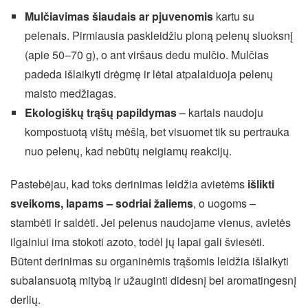
Mulčiavimas šiaudais ar pjuvenomis
kartu su
pelenais. Pirmiausia paskleidžiu ploną pelenų sluoksnį
(apie 50–70 g), o ant viršaus dedu mulčio. Mulčias
padeda išlaikyti drėgmę ir lėtai atpalaiduoja pelenų
maisto medžiagas.
Ekologiškų trąšų papildymas
– kartais naudoju
kompostuotą vištų mėšlą, bet visuomet tik su pertrauka
nuo pelenų, kad nebūtų neigiamų reakcijų.
Pastebėjau, kad toks derinimas leidžia avietėms
išlikti
sveikoms, lapams – sodriai žaliems
, o uogoms –
stambėti ir saldėti. Jei pelenus naudojame vienus, avietės
ilgainiui ima stokoti azoto, todėl jų lapai gali šviesėti.
Būtent derinimas su organinėmis trąšomis leidžia išlaikyti
subalansuotą mitybą ir užauginti didesnį bei aromatingesnį
derlių.