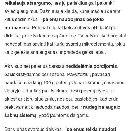
reikalauja atsargumo
, nes jų perteklius gali pakenkti
aviečių augimui. Dažniausia klaida, kurią mačiau darant
kitus sodininkus –
pelenų naudojimas be jokio
normavimo
. Pelenai stipriai keičia dirvos pH, todėl per
didelis jų kiekis daro dirvą šarminę. Tai reiškia, kad augalai
nebegali pasisavinti kai kurių svarbių mikroelementų, tokių
kaip geležis ar manganas, ir pradeda gelsti lapai.
Aš visuomet pelenus barstau
nedidelėmis porcijomis
,
pasiskirstydamas per sezoną. Pavyzdžiui, pavasarį
naudoju maždaug 100 g pelenų vienam krūmui, o vasaros
viduryje – dar tiek pat. Niekada nesu pelenų pylęs „iš
akies“ ar storu sluoksniu, nes esu pastebėjęs, kad tokia
praktika ne tik neduoda naudos, bet ir
nudegina augalo
šaknų sistemą
, ypač jauniems daigams.
Dar vienas svarbus dalykas –
pelenus reikia naudoti