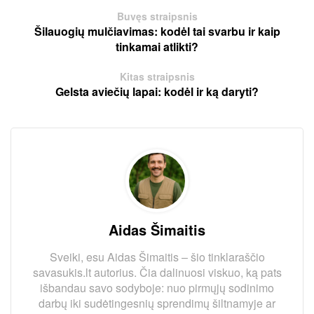
Buvęs straipsnis
Šilauogių mulčiavimas: kodėl tai svarbu ir kaip
tinkamai atlikti?
Kitas straipsnis
Gelsta aviečių lapai: kodėl ir ką daryti?
Aidas Šimaitis
Sveiki, esu Aidas Šimaitis – šio tinklaraščio
savasukis.lt autorius. Čia dalinuosi viskuo, ką pats
išbandau savo sodyboje: nuo pirmųjų sodinimo
darbų iki sudėtingesnių sprendimų šiltnamyje ar