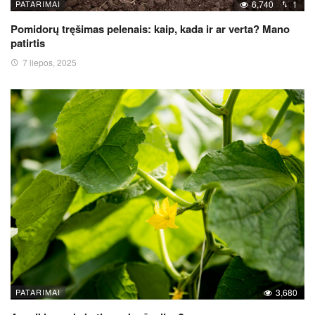
PATARIMAI
6,740
1
Pomidorų tręšimas pelenais: kaip, kada ir ar verta? Mano
patirtis
7 liepos, 2025
PATARIMAI
3,680