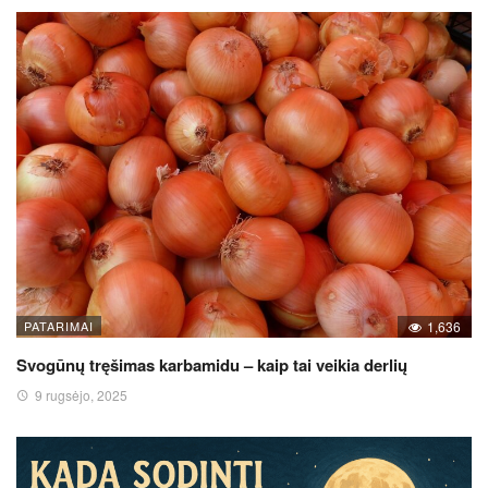
PATARIMAI
1,636
Svogūnų tręšimas karbamidu – kaip tai veikia derlių
9 rugsėjo, 2025