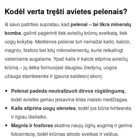
Kodėl verta tręšti avietes pelenais?
Iš savo patirties supratau, kad
pelenai – tai tikra mineralų
bomba
, galinti pagerinti tiek aviečių krūmų sveikatą, tiek
uogų kokybę. Medienos pelenai turi nemažai kalio, kalcio,
magnio, fosforo bei kitų mikroelementų, kurie reikalingi
vaisiniams augalams. Ypač kalis ir kalcis stiprina aviečių
krūmą – jų dėka formuojasi daugiau žiedynų, uogos
užauga stambesnės ir įgauna saldesnį skonį.
Pelenai padeda neutralizuoti dirvos rūgštingumą
,
todėl avietės geriau įsisavina kitas maisto medžiagas.
Kalis stiprina uogų sieneles
, todėl jos būna tvirtesnės
ir ilgiau išsilaiko.
Magnis ir fosforas
skatina naujų ūglių augimą ir gerina
fotosintezę, todėl krūmas atrodo sveikas ir vešlus.