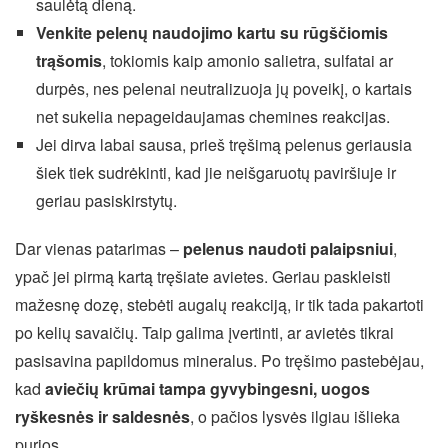
saulėtą dieną.
Venkite pelenų naudojimo kartu su rūgščiomis
trąšomis
, tokiomis kaip amonio salietra, sulfatai ar
durpės, nes pelenai neutralizuoja jų poveikį, o kartais
net sukelia nepageidaujamas chemines reakcijas.
Jei dirva labai sausa, prieš tręšimą pelenus geriausia
šiek tiek sudrėkinti, kad jie neišgaruotų paviršiuje ir
geriau pasiskirstytų.
Dar vienas patarimas –
pelenus naudoti palaipsniui
,
ypač jei pirmą kartą tręšiate avietes. Geriau paskleisti
mažesnę dozę, stebėti augalų reakciją, ir tik tada pakartoti
po kelių savaičių. Taip galima įvertinti, ar avietės tikrai
pasisavina papildomus mineralus. Po tręšimo pastebėjau,
kad
aviečių krūmai tampa gyvybingesni, uogos
ryškesnės ir saldesnės
, o pačios lysvės ilgiau išlieka
purios.