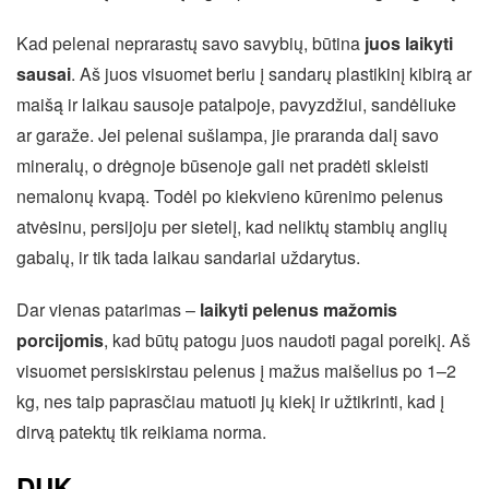
Kad pelenai neprarastų savo savybių, būtina
juos laikyti
sausai
. Aš juos visuomet beriu į sandarų plastikinį kibirą ar
maišą ir laikau sausoje patalpoje, pavyzdžiui, sandėliuke
ar garaže. Jei pelenai sušlampa, jie praranda dalį savo
mineralų, o drėgnoje būsenoje gali net pradėti skleisti
nemalonų kvapą. Todėl po kiekvieno kūrenimo pelenus
atvėsinu, persijoju per sietelį, kad neliktų stambių anglių
gabalų, ir tik tada laikau sandariai uždarytus.
Dar vienas patarimas –
laikyti pelenus mažomis
porcijomis
, kad būtų patogu juos naudoti pagal poreikį. Aš
visuomet persiskirstau pelenus į mažus maišelius po 1–2
kg, nes taip paprasčiau matuoti jų kiekį ir užtikrinti, kad į
dirvą patektų tik reikiama norma.
DUK