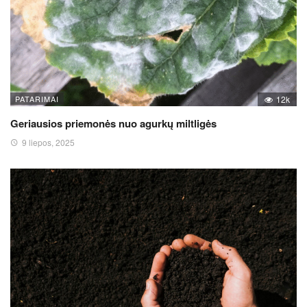
PATARIMAI
12k
Geriausios priemonės nuo agurkų miltligės
9 liepos, 2025