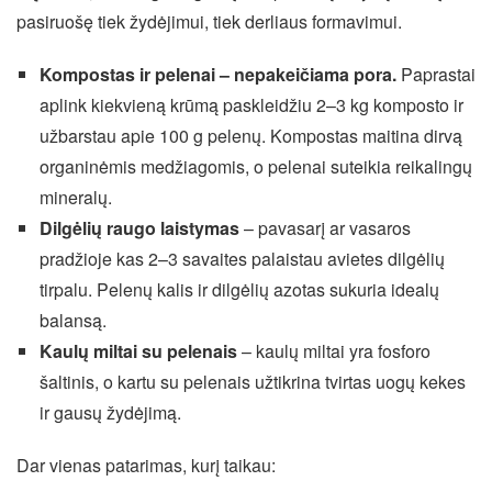
pasiruošę tiek žydėjimui, tiek derliaus formavimui.
Kompostas ir pelenai – nepakeičiama pora.
Paprastai
aplink kiekvieną krūmą paskleidžiu 2–3 kg komposto ir
užbarstau apie 100 g pelenų. Kompostas maitina dirvą
organinėmis medžiagomis, o pelenai suteikia reikalingų
mineralų.
Dilgėlių raugo laistymas
– pavasarį ar vasaros
pradžioje kas 2–3 savaites palaistau avietes dilgėlių
tirpalu. Pelenų kalis ir dilgėlių azotas sukuria idealų
balansą.
Kaulų miltai su pelenais
– kaulų miltai yra fosforo
šaltinis, o kartu su pelenais užtikrina tvirtas uogų kekes
ir gausų žydėjimą.
Dar vienas patarimas, kurį taikau: