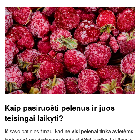
Kaip pasiruošti pelenus ir juos
teisingai laikyti?
Iš savo patirties žinau, kad
ne visi pelenai tinka avietėms
,
todėl prieš naudodamas visada atidžiai įvertinu jų kilmę ir