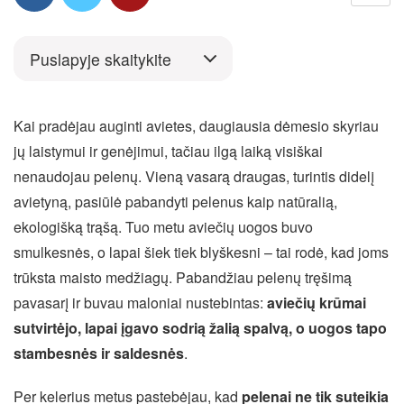
Puslapyje skaitykite
Kai pradėjau auginti avietes, daugiausia dėmesio skyriau
jų laistymui ir genėjimui, tačiau ilgą laiką visiškai
nenaudojau pelenų. Vieną vasarą draugas, turintis didelį
avietyną, pasiūlė pabandyti pelenus kaip natūralią,
ekologišką trąšą. Tuo metu aviečių uogos buvo
smulkesnės, o lapai šiek tiek blyškesni – tai rodė, kad joms
trūksta maisto medžiagų. Pabandžiau pelenų tręšimą
pavasarį ir buvau maloniai nustebintas:
aviečių krūmai
sutvirtėjo, lapai įgavo sodrią žalią spalvą, o uogos tapo
stambesnės ir saldesnės
.
Per kelerius metus pastebėjau, kad
pelenai ne tik suteikia