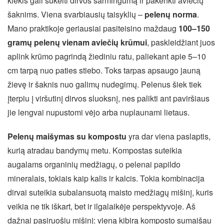
kiekis gali sukelti dirvos šarmingumą ir pakenkti aviečių
šaknims. Viena svarbiausių taisyklių –
pelenų norma
.
Mano praktikoje geriausiai pasiteisino maždaug
100–150
gramų pelenų vienam aviečių krūmui
, paskleidžiant juos
aplink krūmo pagrindą žiediniu ratu, paliekant apie 5–10
cm tarpą nuo paties stiebo. Toks tarpas apsaugo jauną
žievę ir šaknis nuo galimų nudegimų. Pelenus šiek tiek
įterpiu į viršutinį dirvos sluoksnį, nes palikti ant paviršiaus
jie lengvai nupustomi vėjo arba nuplaunami lietaus.
Pelenų maišymas su kompostu
yra dar viena paslaptis,
kurią atradau bandymų metu. Kompostas suteikia
augalams organinių medžiagų, o pelenai papildo
mineralais, tokiais kaip kalis ir kalcis. Tokia kombinacija
dirvai suteikia subalansuotą maisto medžiagų mišinį, kuris
veikia ne tik iškart, bet ir ilgalaikėje perspektyvoje. Aš
dažnai pasiruošiu mišinį: vieną kibirą komposto sumaišau