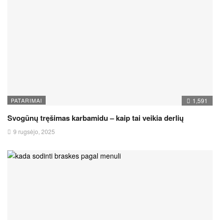
PATARIMAI
1,591
Svogūnų tręšimas karbamidu – kaip tai veikia derlių
9 rugsėjo, 2025