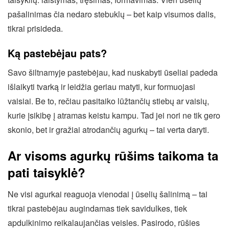
pašalinimas čia nedaro stebuklų – bet kaip visumos dalis,
tikrai prisideda.
Ką pastebėjau pats?
Savo šiltnamyje pastebėjau, kad nuskabyti ūseliai padeda
išlaikyti tvarką ir leidžia geriau matyti, kur formuojasi
vaisiai. Be to, rečiau pasitaiko lūžtančių stiebų ar vaisių,
kurie įsikibę į atramas keistu kampu. Tad jei nori ne tik gero
skonio, bet ir gražiai atrodančių agurkų – tai verta daryti.
Ar visoms agurkų rūšims taikoma ta
pati taisyklė?
Ne visi agurkai reaguoja vienodai į ūselių šalinimą – tai
tikrai pastebėjau augindamas tiek savidulkes, tiek
apdulkinimo reikalaujančias veisles. Pasirodo, rūšies