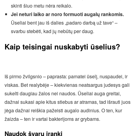
skinti šiuo metu nėra reikalo.
Jei neturi laiko ar noro formuoti augalų rankomis.
Ūseliai bent jau iš dalies „padaro darbą už tave“ –
svarbu stebėti, kad jų nebūtų per daug.
Kaip teisingai nuskabyti ūselius?
Iš pirmo žvilgsnio – paprasta: pamatei ūselį, nuspaudei, ir
viskas. Bet realybėje – kiekvienas neatsargus judesys gali
sukelti daugiau žalos nei naudos. Ūseliai auga greitai,
dažnai sukasi apie kitus stiebus ar atramas, tad išrauti juos
jėga dažnai reiškia pažeisti augalo audinius. O ten, kur
žaizda – ten ir vartai bakterijoms ar grybams.
Naudok švarų įrankį