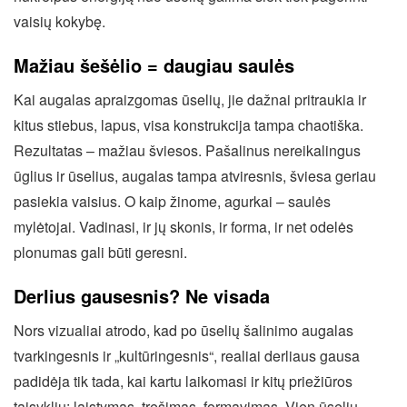
vaisių kokybę.
Mažiau šešėlio = daugiau saulės
Kai augalas apraizgomas ūselių, jie dažnai pritraukia ir
kitus stiebus, lapus, visa konstrukcija tampa chaotiška.
Rezultatas – mažiau šviesos. Pašalinus nereikalingus
ūglius ir ūselius, augalas tampa atviresnis, šviesa geriau
pasiekia vaisius. O kaip žinome, agurkai – saulės
mylėtojai. Vadinasi, ir jų skonis, ir forma, ir net odelės
plonumas gali būti geresni.
Derlius gausesnis? Ne visada
Nors vizualiai atrodo, kad po ūselių šalinimo augalas
tvarkingesnis ir „kultūringesnis“, realiai derliaus gausa
padidėja tik tada, kai kartu laikomasi ir kitų priežiūros
taisyklių: laistymas, tręšimas, formavimas. Vien ūselių