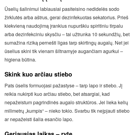
Ūselių šalinimui labiausiai pasiteisino nedidelės sodo
žirklutės arba aštrus, gerai dezinfekuotas sekatorius. Prieš
kiekvieną naudojimą įrankius nupurškiu spiritiniu tirpalu
arba dezinfekciniu skysčiu – tai užtrunka 10 sekundžių, bet
sumažina riziką pernešti ligas tarp skirtingų augalų. Net jei
ūselius skini tik vienam šiltnamyje augančiam agurkui –
higiena būtina.
Skink kuo arčiau stiebo
Pats ūselis formuojasi pažastyse – tarp lapo ir stiebo. Jį
reikia nukirpti kuo arčiau stiebo, bet atsargiai, kad
nepažeistum pagrindinės augalo struktūros. Jei lieka kelių
milimetrų „kumpis“ – nieko tokio. Svarbu tik neįpjauti stiebo
ar nepažeisti šalia esančio lapo.
Geriausias laikas – ryte