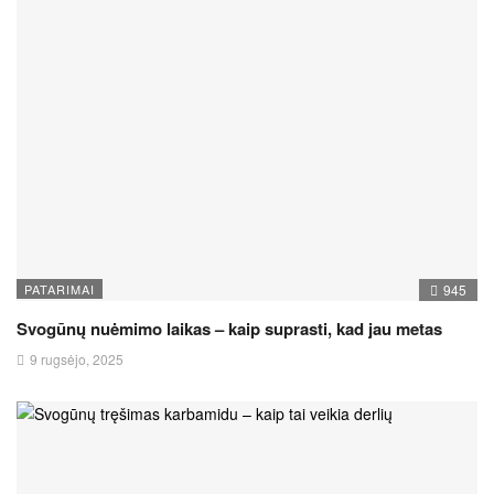
PATARIMAI
945
Svogūnų nuėmimo laikas – kaip suprasti, kad jau metas
9 rugsėjo, 2025