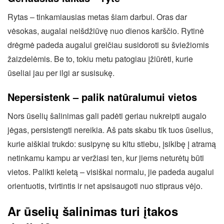
Rytas – tinkamiausias metas šiam darbui. Oras dar
vėsokas, augalai neišdžiūvę nuo dienos karščio. Rytinė
drėgmė padeda augalui greičiau susidoroti su šviežiomis
žaizdelėmis. Be to, tokiu metu patogiau įžiūrėti, kurie
ūseliai jau per ilgi ar susisukę.
Nepersistenk – palik natūralumui vietos
Nors ūselių šalinimas gali padėti geriau nukreipti augalo
jėgas, persistengti nereikia. Aš pats skabu tik tuos ūselius,
kurie aiškiai trukdo: susipynę su kitu stiebu, įsikibę į atramą
netinkamu kampu ar veržiasi ten, kur jiems neturėtų būti
vietos. Palikti keletą – visiškai normalu, jie padeda augalui
orientuotis, tvirtintis ir net apsisaugoti nuo stipraus vėjo.
Ar ūselių šalinimas turi įtakos