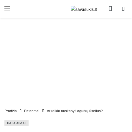
Pradžia
Patarimai
Ar reikia nuskabyti agurkų ūselius?
PATARIMAI