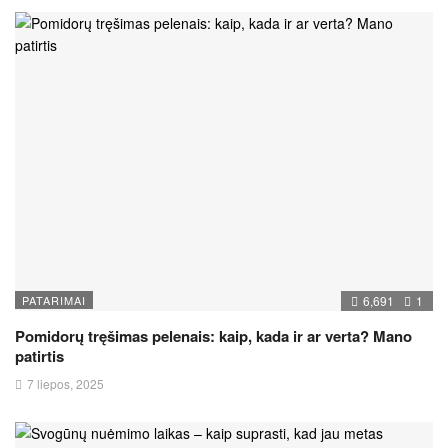
PATARIMAI
6,691
1
Pomidorų tręšimas pelenais: kaip, kada ir ar verta? Mano
patirtis
7 liepos, 2025