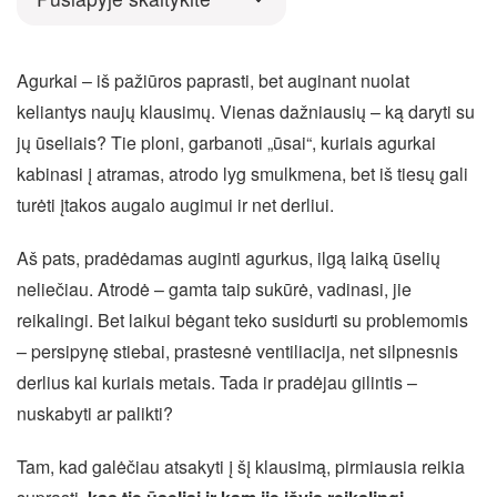
Agurkai – iš pažiūros paprasti, bet auginant nuolat
keliantys naujų klausimų. Vienas dažniausių – ką daryti su
jų ūseliais? Tie ploni, garbanoti „ūsai“, kuriais agurkai
kabinasi į atramas, atrodo lyg smulkmena, bet iš tiesų gali
turėti įtakos augalo augimui ir net derliui.
Aš pats, pradėdamas auginti agurkus, ilgą laiką ūselių
neliečiau. Atrodė – gamta taip sukūrė, vadinasi, jie
reikalingi. Bet laikui bėgant teko susidurti su problemomis
– persipynę stiebai, prastesnė ventiliacija, net silpnesnis
derlius kai kuriais metais. Tada ir pradėjau gilintis –
nuskabyti ar palikti?
Tam, kad galėčiau atsakyti į šį klausimą, pirmiausia reikia