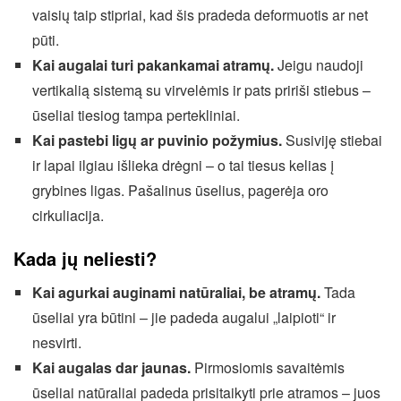
vaisių taip stipriai, kad šis pradeda deformuotis ar net
pūti.
Kai augalai turi pakankamai atramų.
Jeigu naudoji
vertikalią sistemą su virvelėmis ir pats pririši stiebus –
ūseliai tiesiog tampa pertekliniai.
Kai pastebi ligų ar puvinio požymius.
Susiviję stiebai
ir lapai ilgiau išlieka drėgni – o tai tiesus kelias į
grybines ligas. Pašalinus ūselius, pagerėja oro
cirkuliacija.
Kada jų neliesti?
Kai agurkai auginami natūraliai, be atramų.
Tada
ūseliai yra būtini – jie padeda augalui „laipioti“ ir
nesvirti.
Kai augalas dar jaunas.
Pirmosiomis savaitėmis
ūseliai natūraliai padeda prisitaikyti prie atramos – juos