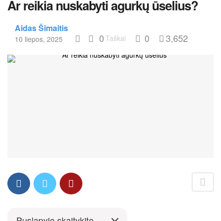
Ar reikia nuskabyti agurkų ūselius?
Aidas Šimaitis
0
0
3,652
Taškai
10 liepos, 2025
Puslapyje skaitykite