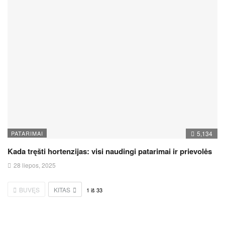
PATARIMAI
5,134
Kada tręšti hortenzijas: visi naudingi patarimai ir prievolės
28 liepos, 2025
BUVĘS
KITAS
1
iš
33