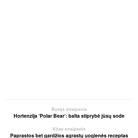
Buvęs straipsnis
Hortenzija ‘Polar Bear’: balta stiprybė jūsų sode
Kitas straipsnis
Paprastos bet gardžios agrastų uogienės receptas