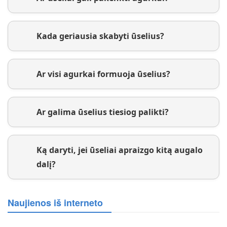
Kada geriausia skabyti ūselius?
Ar visi agurkai formuoja ūselius?
Ar galima ūselius tiesiog palikti?
Ką daryti, jei ūseliai apraizgo kitą augalo
dalį?
Naujienos iš interneto