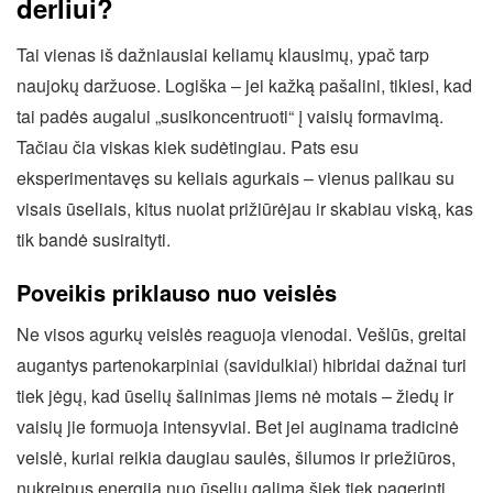
derliui?
Tai vienas iš dažniausiai keliamų klausimų, ypač tarp
naujokų daržuose. Logiška – jei kažką pašalini, tikiesi, kad
tai padės augalui „susikoncentruoti“ į vaisių formavimą.
Tačiau čia viskas kiek sudėtingiau. Pats esu
eksperimentavęs su keliais agurkais – vienus palikau su
visais ūseliais, kitus nuolat prižiūrėjau ir skabiau viską, kas
tik bandė susiraityti.
Poveikis priklauso nuo veislės
Ne visos agurkų veislės reaguoja vienodai. Vešlūs, greitai
augantys partenokarpiniai (savidulkiai) hibridai dažnai turi
tiek jėgų, kad ūselių šalinimas jiems nė motais – žiedų ir
vaisių jie formuoja intensyviai. Bet jei auginama tradicinė
veislė, kuriai reikia daugiau saulės, šilumos ir priežiūros,
nukreipus energiją nuo ūselių galima šiek tiek pagerinti