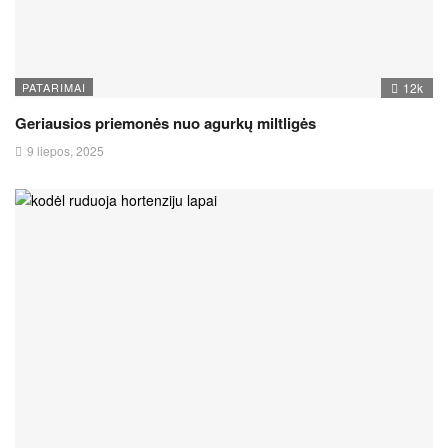
PATARIMAI
12k
Geriausios priemonės nuo agurkų miltligės
9 liepos, 2025