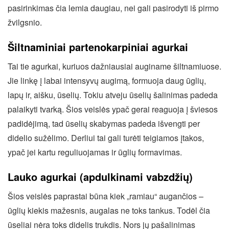
pasirinkimas čia lemia daugiau, nei gali pasirodyti iš pirmo
žvilgsnio.
Šiltnaminiai partenokarpiniai agurkai
Tai tie agurkai, kuriuos dažniausiai auginame šiltnamiuose.
Jie linkę į labai intensyvų augimą, formuoja daug ūglių,
lapų ir, aišku, ūselių. Tokiu atveju ūselių šalinimas padeda
palaikyti tvarką. Šios veislės ypač gerai reaguoja į šviesos
padidėjimą, tad ūselių skabymas padeda išvengti per
didelio sužėlimo. Derliui tai gali turėti teigiamos įtakos,
ypač jei kartu reguliuojamas ir ūglių formavimas.
Lauko agurkai (apdulkinami vabzdžių)
Šios veislės paprastai būna kiek „ramiau“ augančios –
ūglių kiekis mažesnis, augalas ne toks tankus. Todėl čia
ūseliai nėra toks didelis trukdis. Nors jų pašalinimas