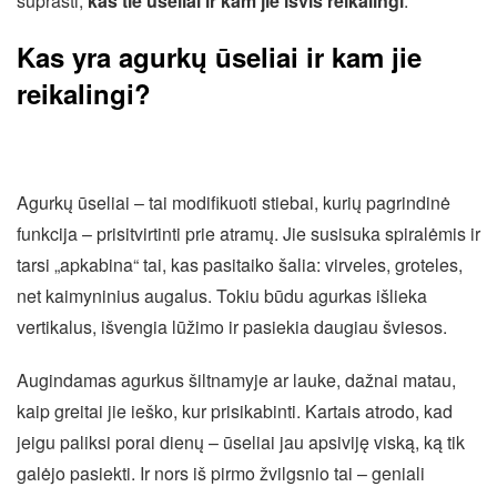
suprasti,
kas tie ūseliai ir kam jie išvis reikalingi
.
Kas yra agurkų ūseliai ir kam jie
reikalingi?
Agurkų ūseliai – tai modifikuoti stiebai, kurių pagrindinė
funkcija – prisitvirtinti prie atramų. Jie susisuka spiralėmis ir
tarsi „apkabina“ tai, kas pasitaiko šalia: virveles, groteles,
net kaimyninius augalus. Tokiu būdu agurkas išlieka
vertikalus, išvengia lūžimo ir pasiekia daugiau šviesos.
Augindamas agurkus šiltnamyje ar lauke, dažnai matau,
kaip greitai jie ieško, kur prisikabinti. Kartais atrodo, kad
jeigu paliksi porai dienų – ūseliai jau apsiviję viską, ką tik
galėjo pasiekti. Ir nors iš pirmo žvilgsnio tai – geniali