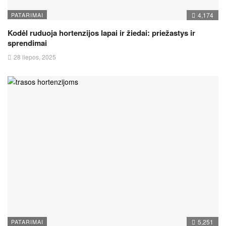
PATARIMAI
4,174
Kodėl ruduoja hortenzijos lapai ir žiedai: priežastys ir
sprendimai
28 liepos, 2025
PATARIMAI
5,251