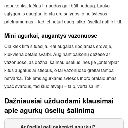
nepakenks, tačiau ir naudos gali būti nedaug. Lauko
sąlygomis daugiau lemia oro sąlygos, o ne šviesos
prieinamumas – tad jei neturi daug laiko, ūseliai gali ir likti.
Mini agurkai, augantys vazonuose
Čia kiek kita situacija. Kai augalas ribojamas erdvėje,
kiekviena detalė svarbi. Auginant balkonų dėžėse ar
vazonuose, aš dažnai šalinau ūselius, nes jie „pritempia“
kitus augalus ar stiebus, o tai vazonuose greitai tampa
netvarka. Tokiems agurkams šviesos ir oro pralaidumas
ypač svarbus, tad šiuo atveju – taip, verta šalinti.
Dažniausiai užduodami klausimai
apie agurkų ūselių šalinimą
Ar ūseliai gali pakenkti agurkui?