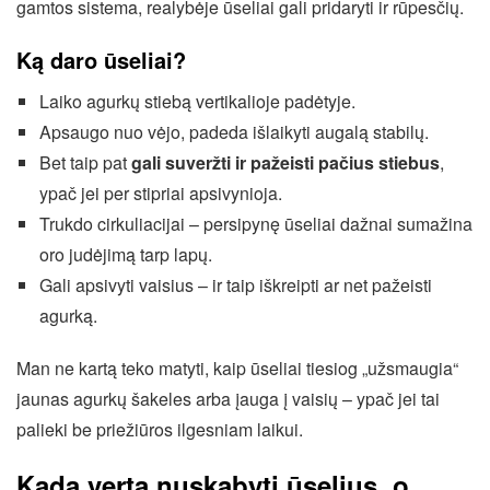
gamtos sistema, realybėje ūseliai gali pridaryti ir rūpesčių.
Ką daro ūseliai?
Laiko agurkų stiebą vertikalioje padėtyje.
Apsaugo nuo vėjo, padeda išlaikyti augalą stabilų.
Bet taip pat
gali suveržti ir pažeisti pačius stiebus
,
ypač jei per stipriai apsivynioja.
Trukdo cirkuliacijai – persipynę ūseliai dažnai sumažina
oro judėjimą tarp lapų.
Gali apsivyti vaisius – ir taip iškreipti ar net pažeisti
agurką.
Man ne kartą teko matyti, kaip ūseliai tiesiog „užsmaugia“
jaunas agurkų šakeles arba įauga į vaisių – ypač jei tai
palieki be priežiūros ilgesniam laikui.
Kada verta nuskabyti ūselius, o