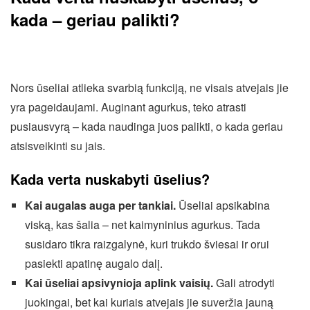
kada – geriau palikti?
Nors ūseliai atlieka svarbią funkciją, ne visais atvejais jie
yra pageidaujami. Auginant agurkus, teko atrasti
pusiausvyrą – kada naudinga juos palikti, o kada geriau
atsisveikinti su jais.
Kada verta nuskabyti ūselius?
Kai augalas auga per tankiai.
Ūseliai apsikabina
viską, kas šalia – net kaimyninius agurkus. Tada
susidaro tikra raizgalynė, kuri trukdo šviesai ir orui
pasiekti apatinę augalo dalį.
Kai ūseliai apsivynioja aplink vaisių.
Gali atrodyti
juokingai, bet kai kuriais atvejais jie suveržia jauną