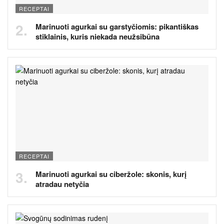
RECEPTAI
Marinuoti agurkai su garstyčiomis: pikantiškas
stiklainis, kuris niekada neužsibūna
RECEPTAI
Marinuoti agurkai su ciberžole: skonis, kurį
atradau netyčia